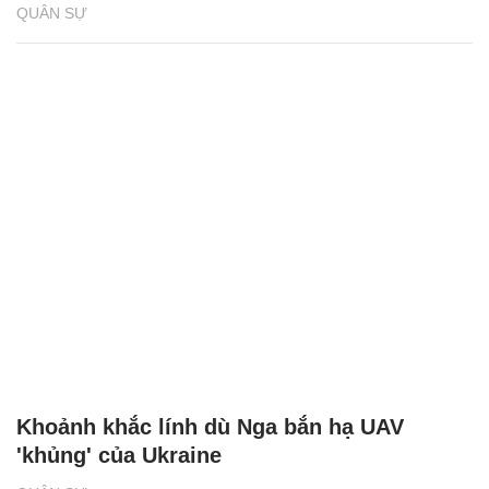
QUÂN SỰ
Khoảnh khắc lính dù Nga bắn hạ UAV
'khủng' của Ukraine