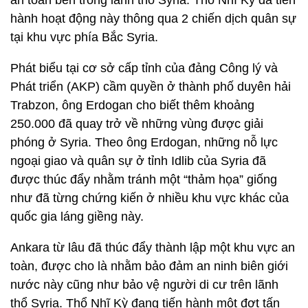
an toàn bên trong lãnh thổ Syria. Thổ Nhĩ Kỳ đã tiến
hành hoạt động này thông qua 2 chiến dịch quân sự
tại khu vực phía Bắc Syria.
Phát biểu tại cơ sở cấp tỉnh của đảng Công lý và
Phát triển (AKP) cầm quyền ở thành phố duyên hải
Trabzon, ông Erdogan cho biết thêm khoảng
250.000 đã quay trở về những vùng được giải
phóng ở Syria. Theo ông Erdogan, những nỗ lực
ngoại giao và quân sự ở tỉnh Idlib của Syria đã
được thúc đẩy nhằm tránh một “thảm họa” giống
như đã từng chứng kiến ở nhiều khu vực khác của
quốc gia láng giềng này.
Ankara từ lâu đã thúc đẩy thành lập một khu vực an
toàn, được cho là nhằm bảo đảm an ninh biên giới
nước này cũng như bảo vệ người di cư trên lãnh
thổ Syria. Thổ Nhĩ Kỳ đang tiến hành một đợt tấn