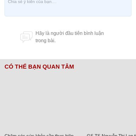
CÓ THỂ BẠN QUAN TÂM
Chăm sóc sức khỏe cần thực hiện
GS.TS Nguyễn Thị Lan ti