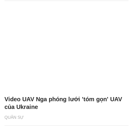
Video UAV Nga phóng lưới 'tóm gọn' UAV
của Ukraine
QUÂN SỰ