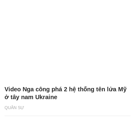
Video Nga công phá 2 hệ thống tên lửa Mỹ
ở tây nam Ukraine
QUÂN SỰ