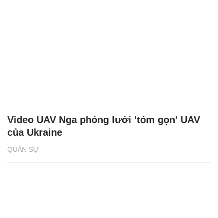
Video UAV Nga phóng lưới 'tóm gọn' UAV
của Ukraine
QUÂN SỰ