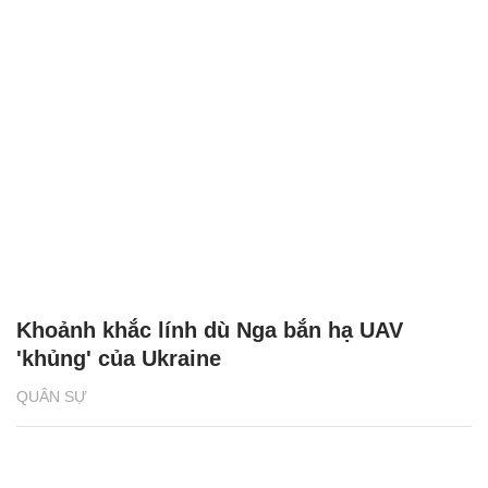
Khoảnh khắc lính dù Nga bắn hạ UAV
'khủng' của Ukraine
QUÂN SỰ