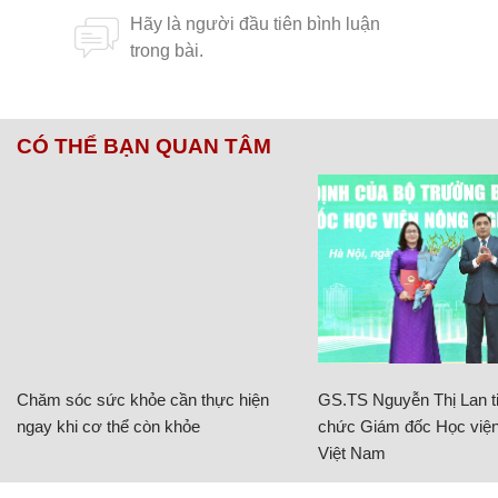
CÓ THỂ BẠN QUAN TÂM
Chăm sóc sức khỏe cần thực hiện
GS.TS Nguyễn Thị Lan ti
ngay khi cơ thể còn khỏe
chức Giám đốc Học viện
Việt Nam