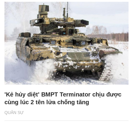
'Kẻ hủy diệt' BMPT Terminator chịu được
cùng lúc 2 tên lửa chống tăng
QUÂN SỰ