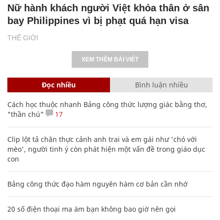
Nữ hành khách người Việt khỏa thân ở sân
bay Philippines vì bị phạt quá hạn visa
THẾ GIỚI
XEM THÊM BÀI VIẾT
Đọc nhiều
Bình luận nhiều
Cách học thuộc nhanh Bảng công thức lượng giác bằng thơ,
"thần chú"
17
Clip lột tả chân thực cảnh anh trai và em gái như 'chó với
mèo', người tinh ý còn phát hiện một vấn đề trong giáo dục
con
Bảng công thức đạo hàm nguyên hàm cơ bản cần nhớ
20 số điện thoại ma ám bạn không bao giờ nên gọi