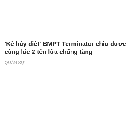
'Kẻ hủy diệt' BMPT Terminator chịu được
cùng lúc 2 tên lửa chống tăng
QUÂN SỰ