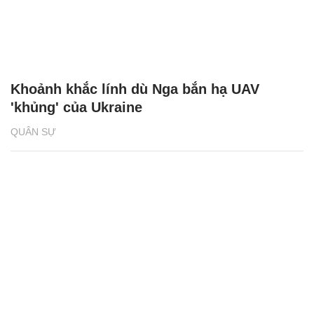
Khoảnh khắc lính dù Nga bắn hạ UAV
'khủng' của Ukraine
QUÂN SỰ