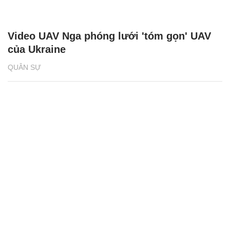
Video UAV Nga phóng lưới 'tóm gọn' UAV
của Ukraine
QUÂN SỰ