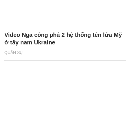
Video Nga công phá 2 hệ thống tên lửa Mỹ
ở tây nam Ukraine
QUÂN SỰ