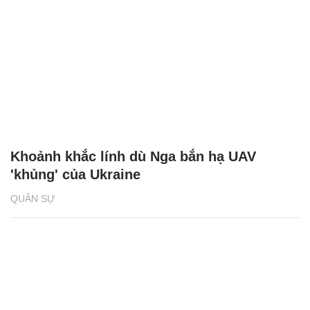
Khoảnh khắc lính dù Nga bắn hạ UAV
'khủng' của Ukraine
QUÂN SỰ