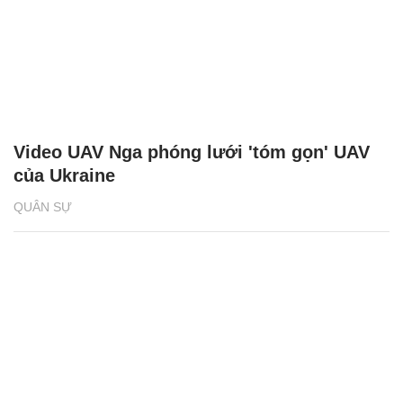
Video UAV Nga phóng lưới 'tóm gọn' UAV
của Ukraine
QUÂN SỰ