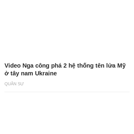
Video Nga công phá 2 hệ thống tên lửa Mỹ
ở tây nam Ukraine
QUÂN SỰ