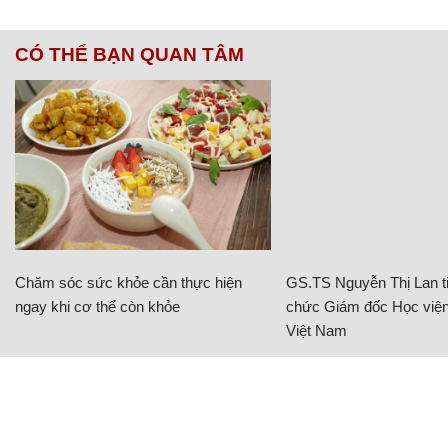
CÓ THỂ BẠN QUAN TÂM
Chăm sóc sức khỏe cần thực hiện
GS.TS Nguyễn Thị Lan ti
ngay khi cơ thể còn khỏe
chức Giám đốc Học viện
Việt Nam