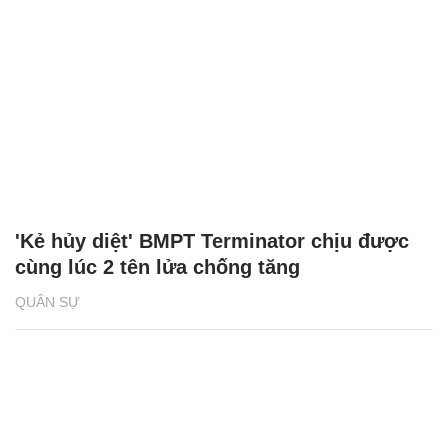
'Kẻ hủy diệt' BMPT Terminator chịu được
cùng lúc 2 tên lửa chống tăng
QUÂN SỰ