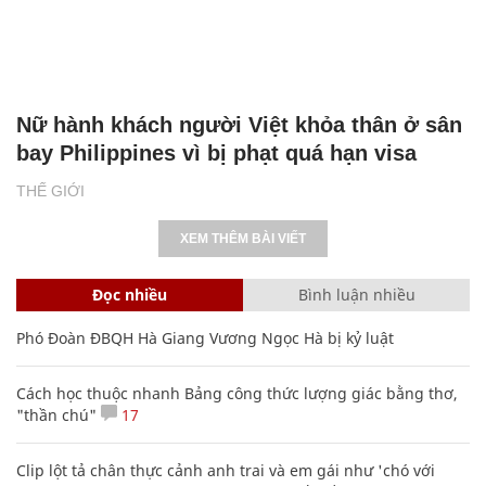
Nữ hành khách người Việt khỏa thân ở sân
bay Philippines vì bị phạt quá hạn visa
THẾ GIỚI
XEM THÊM BÀI VIẾT
Đọc nhiều
Bình luận nhiều
Phó Đoàn ĐBQH Hà Giang Vương Ngọc Hà bị kỷ luật
Cách học thuộc nhanh Bảng công thức lượng giác bằng thơ,
"thần chú"
17
Clip lột tả chân thực cảnh anh trai và em gái như 'chó với