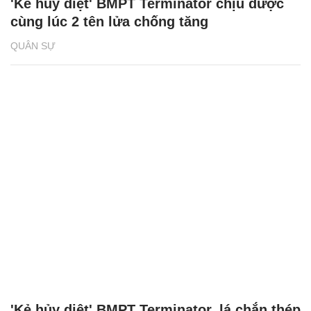
'Kẻ hủy diệt' BMPT Terminator chịu được
cùng lúc 2 tên lửa chống tăng
QUÂN SỰ
'Kẻ hủy diệt' BMPT Terminator, lá chắn thép