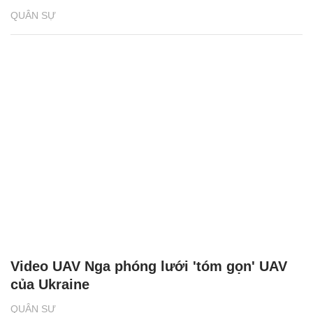
QUÂN SỰ
Video UAV Nga phóng lưới 'tóm gọn' UAV
của Ukraine
QUÂN SỰ