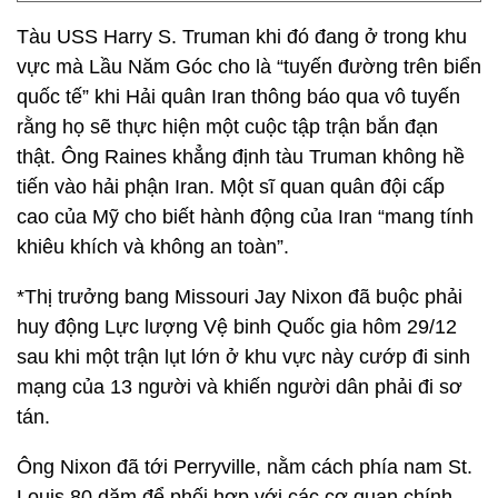
Tàu USS Harry S. Truman khi đó đang ở trong khu
vực mà Lầu Năm Góc cho là “tuyến đường trên biển
quốc tế” khi Hải quân Iran thông báo qua vô tuyến
rằng họ sẽ thực hiện một cuộc tập trận bắn đạn
thật. Ông Raines khẳng định tàu Truman không hề
tiến vào hải phận Iran. Một sĩ quan quân đội cấp
cao của Mỹ cho biết hành động của Iran “mang tính
khiêu khích và không an toàn”.
*Thị trưởng bang Missouri Jay Nixon đã buộc phải
huy động Lực lượng Vệ binh Quốc gia hôm 29/12
sau khi một trận lụt lớn ở khu vực này cướp đi sinh
mạng của 13 người và khiến người dân phải đi sơ
tán.
Ông Nixon đã tới Perryville, nằm cách phía nam St.
Louis 80 dặm để phối hợp với các cơ quan chính