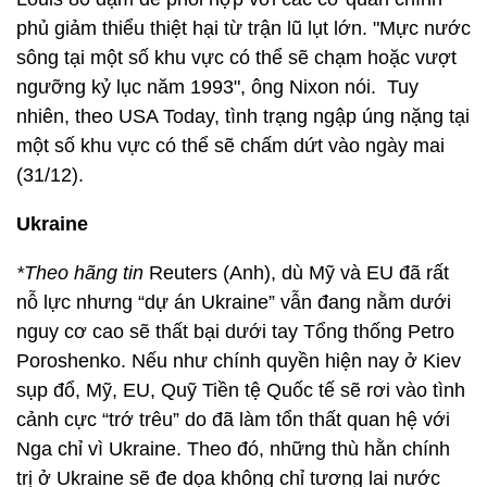
phủ giảm thiểu thiệt hại từ trận lũ lụt lớn. "Mực nước
sông tại một số khu vực có thể sẽ chạm hoặc vượt
ngưỡng kỷ lục năm 1993", ông Nixon nói. Tuy
nhiên, theo USA Today, tình trạng ngập úng nặng tại
một số khu vực có thể sẽ chấm dứt vào ngày mai
(31/12).
Ukraine
*Theo hãng tin
Reuters (Anh), dù Mỹ và EU đã rất
nỗ lực nhưng “dự án Ukraine” vẫn đang nằm dưới
nguy cơ cao sẽ thất bại dưới tay Tổng thống Petro
Poroshenko. Nếu như chính quyền hiện nay ở Kiev
sụp đổ, Mỹ, EU, Quỹ Tiền tệ Quốc tế sẽ rơi vào tình
cảnh cực “trớ trêu” do đã làm tổn thất quan hệ với
Nga chỉ vì Ukraine. Theo đó, những thù hằn chính
trị ở Ukraine sẽ đe dọa không chỉ tương lai nước