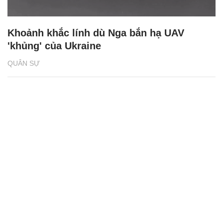
Khoảnh khắc lính dù Nga bắn hạ UAV
'khủng' của Ukraine
QUÂN SỰ