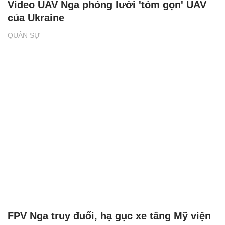
Video UAV Nga phóng lưới 'tóm gọn' UAV
của Ukraine
QUÂN SỰ
FPV Nga truy đuổi, hạ gục xe tăng Mỹ viện