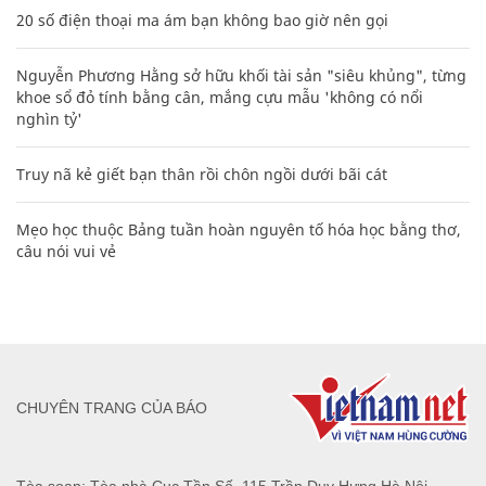
20 số điện thoại ma ám bạn không bao giờ nên gọi
Nguyễn Phương Hằng sở hữu khối tài sản "siêu khủng", từng
khoe sổ đỏ tính bằng cân, mắng cựu mẫu 'không có nổi
nghìn tỷ'
Truy nã kẻ giết bạn thân rồi chôn ngồi dưới bãi cát
Mẹo học thuộc Bảng tuần hoàn nguyên tố hóa học bằng thơ,
câu nói vui vẻ
CHUYÊN TRANG CỦA BÁO
Tòa soạn: Tòa nhà Cục Tần Số, 115 Trần Duy Hưng Hà Nội