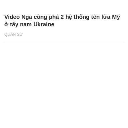
Video Nga công phá 2 hệ thống tên lửa Mỹ
ở tây nam Ukraine
QUÂN SỰ