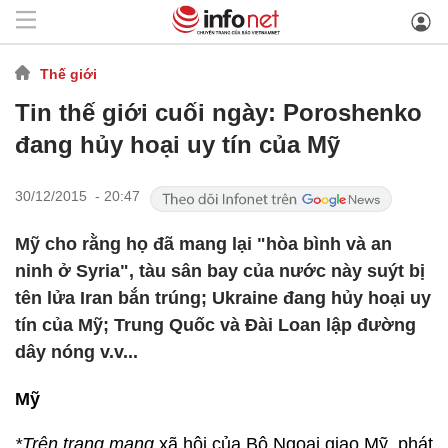
Thế giới
Tin thế giới cuối ngày: Poroshenko
đang hủy hoại uy tín của Mỹ
30/12/2015 - 20:47
Mỹ cho rằng họ đã mang lại "hòa bình và an
ninh ở Syria", tàu sân bay của nước này suýt bị
tên lửa Iran bắn trúng; Ukraine đang hủy hoại uy
tín của Mỹ; Trung Quốc và Đài Loan lập đường
dây nóng v.v...
Mỹ
*Trên trang mạng
xã hội của Bộ Ngoại giao Mỹ, phát