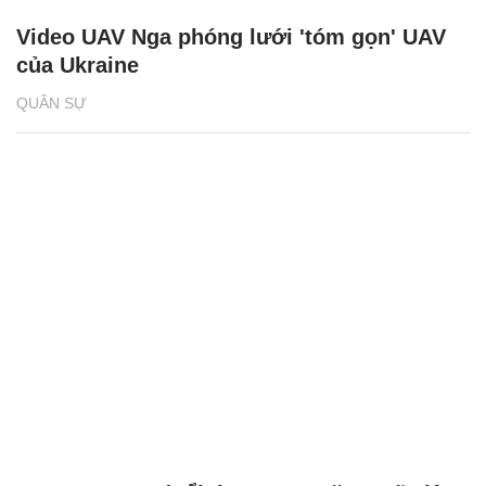
Video UAV Nga phóng lưới 'tóm gọn' UAV
của Ukraine
QUÂN SỰ