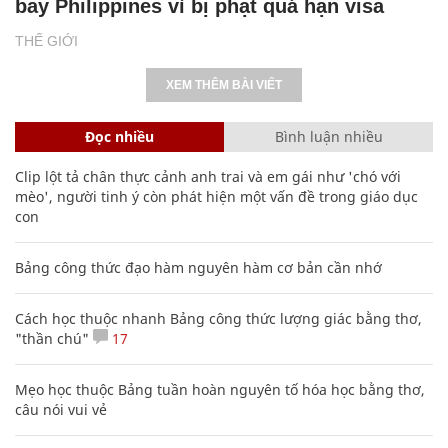
bay Philippines vì bị phạt quá hạn visa
THẾ GIỚI
XEM THÊM BÀI VIẾT
Đọc nhiều
Bình luận nhiều
Clip lột tả chân thực cảnh anh trai và em gái như 'chó với
mèo', người tinh ý còn phát hiện một vấn đề trong giáo dục
con
Bảng công thức đạo hàm nguyên hàm cơ bản cần nhớ
Cách học thuộc nhanh Bảng công thức lượng giác bằng thơ,
"thần chú"
17
Mẹo học thuộc Bảng tuần hoàn nguyên tố hóa học bằng thơ,
câu nói vui vẻ