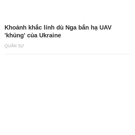
Khoảnh khắc lính dù Nga bắn hạ UAV
'khủng' của Ukraine
QUÂN SỰ