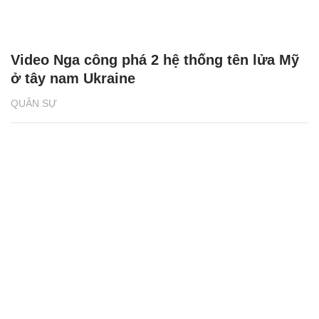
Video Nga công phá 2 hệ thống tên lửa Mỹ
ở tây nam Ukraine
QUÂN SỰ