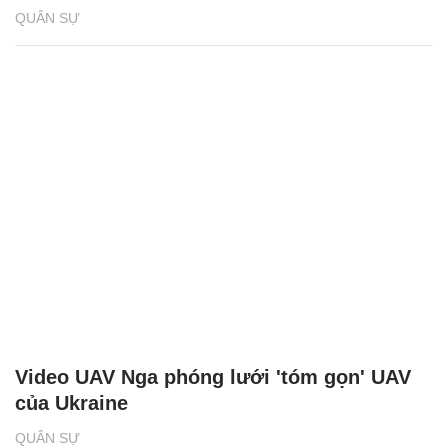
QUÂN SỰ
Video UAV Nga phóng lưới 'tóm gọn' UAV
của Ukraine
QUÂN SỰ