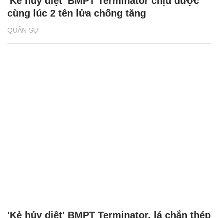
'Kẻ hủy diệt' BMPT Terminator chịu được
cùng lúc 2 tên lửa chống tăng
QUÂN SỰ
'Kẻ hủy diệt' BMPT Terminator, lá chắn thép