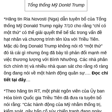
Tổng thống Mỹ Donld Trump
*Hãng tin Ria Novosti (Nga) dẫn tuyên bố của Tổng
thống Mỹ Donald Trump ngày 7/10 cho rằng “chỉ có
một thứ” có thể giải quyết thế bế tắc trong vấn đề
hạt nhân và chương trình tên lửa với Triều Tiên.
Mặc dù ông Donald Trump không nói rõ “một thứ”
đó là cái gì nhưng ông đã bày tỏ phản đối mạnh mẽ
việc thương lượng với Bình Nhưỡng. Các nhà phân
tích chính trị và nhiều nhà quan sát cho rằng rõ ràng
ông đang nói về một hành động quân sự….
Đọc chi
tiết tại đây
…
*Theo hãng tin RT, một phát ngôn viên của Ủy ban
Hòa bình Quốc gia Triều Tiên đã đưa ra tuyên bố
nói rằng: “Các hành động của Mỹ nhằm thống trị,
kiểm soát, gây hấn cổ súy chiến tranh đang ngày