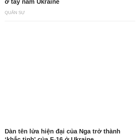
ở tây nam Ukraine
QUÂN SỰ
Dàn tên lửa hiện đại của Nga trở thành
‘khắc tinh’ của F-16 ở Ukraine