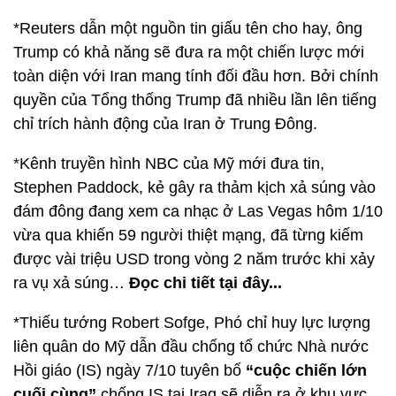
*Reuters dẫn một nguồn tin giấu tên cho hay, ông
Trump có khả năng sẽ đưa ra một chiến lược mới
toàn diện với Iran mang tính đối đầu hơn. Bởi chính
quyền của Tổng thống Trump đã nhiều lần lên tiếng
chỉ trích hành động của Iran ở Trung Đông.
*Kênh truyền hình NBC của Mỹ mới đưa tin,
Stephen Paddock, kẻ gây ra thảm kịch xả súng vào
đám đông đang xem ca nhạc ở Las Vegas hôm 1/10
vừa qua khiến 59 người thiệt mạng, đã từng kiếm
được vài triệu USD trong vòng 2 năm trước khi xảy
ra vụ xả súng…
Đọc chi tiết tại đây...
*Thiếu tướng Robert Sofge, Phó chỉ huy lực lượng
liên quân do Mỹ dẫn đầu chống tổ chức Nhà nước
Hồi giáo (IS) ngày 7/10 tuyên bố
“cuộc chiến lớn
cuối cùng”
chống IS tại Iraq sẽ diễn ra ở khu vực