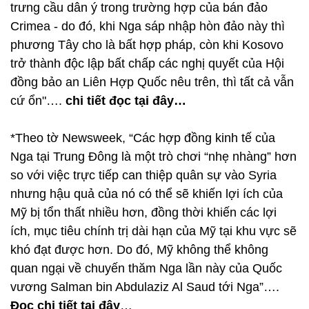
trưng cầu dân ý trong trường hợp của bán đảo
Crimea - do đó, khi Nga sáp nhập hòn đảo này thì
phương Tây cho là bất hợp pháp, còn khi Kosovo
trở thành độc lập bất chấp các nghị quyết của Hội
đồng bảo an Liên Hợp Quốc nêu trên, thì tất cả vẫn
cứ ổn"….
chi tiết đọc tại đây…
*Theo tờ Newsweek, “Các hợp đồng kinh tế của
Nga tại Trung Đông là một trò chơi “nhẹ nhàng” hơn
so với việc trực tiếp can thiệp quân sự vào Syria
nhưng hậu quả của nó có thể sẽ khiến lợi ích của
Mỹ bị tổn thất nhiều hơn, đồng thời khiến các lợi
ích, mục tiêu chính trị dài hạn của Mỹ tại khu vực sẽ
khó đạt được hơn. Do đó, Mỹ không thể không
quan ngại về chuyến thăm Nga lần này của Quốc
vương Salman bin Abdulaziz Al Saud tới Nga”….
Đọc chi tiết tại đây
…