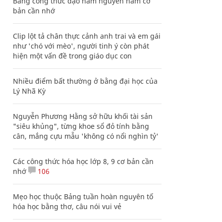
Bảng công thức đạo hàm nguyên hàm cơ
bản cần nhớ
Clip lột tả chân thực cảnh anh trai và em gái
như 'chó với mèo', người tinh ý còn phát
hiện một vấn đề trong giáo dục con
Nhiều điểm bất thường ở bằng đại học của
Lý Nhã Kỳ
Nguyễn Phương Hằng sở hữu khối tài sản
"siêu khủng", từng khoe sổ đỏ tính bằng
cân, mắng cựu mẫu 'không có nổi nghìn tỷ'
Các công thức hóa học lớp 8, 9 cơ bản cần
nhớ
106
Mẹo học thuộc Bảng tuần hoàn nguyên tố
hóa học bằng thơ, câu nói vui vẻ