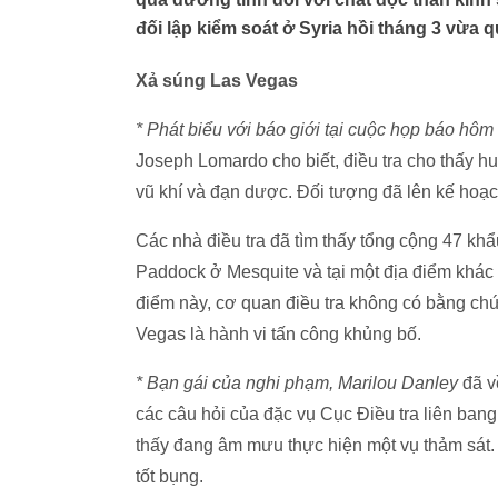
đối lập kiểm soát ở Syria hồi tháng 3 vừa q
Xả súng Las Vegas
* Phát biểu với báo giới tại cuộc họp báo hôm
Joseph Lomardo cho biết, điều tra cho thấy h
vũ khí và đạn dược. Đối tượng đã lên kế hoạc
Các nhà điều tra đã tìm thấy tổng cộng 47 khẩ
Paddock ở Mesquite và tại một địa điểm khác
điểm này, cơ quan điều tra không có bằng ch
Vegas là hành vi tấn công khủng bố.
* Bạn gái của nghi phạm, Marilou Danley
đã về
các câu hỏi của đặc vụ Cục Điều tra liên ba
thấy đang âm mưu thực hiện một vụ thảm sát.
tốt bụng.