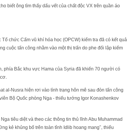
ho biết ông tìm thấy dấu vết của chất độc VX trên quần áo
Tổ chức Cấm vũ khí hóa học (OPCW) kiểm tra đã có kết quả
rong cuộc tấn công nhằm vào một thị trấn do phe đối lập kiểm
h, phía Bắc khu vực Hama của Syria đã khiến 70 người có
 cơ.
hat al-Nusra hiện rơi vào tình trạng hôn mê sau đòn tấn công
 viên Bộ Quốc phòng Nga - thiếu tướng Igor Konashenkov
 Nga tiêu diệt và theo các thông tin thủ lĩnh Abu Muhammad
ững kẻ khủng bố trên toàn tỉnh Idlib hoang mang", thiếu