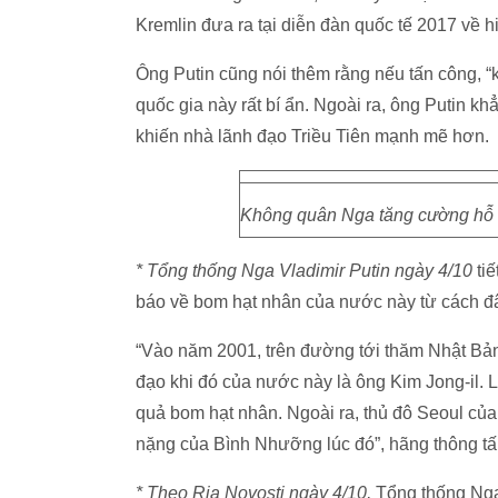
Kremlin đưa ra tại diễn đàn quốc tế 2017 về 
Ông Putin cũng nói thêm rằng nếu tấn công, “k
quốc gia này rất bí ẩn. Ngoài ra, ông Putin k
khiến nhà lãnh đạo Triều Tiên mạnh mẽ hơn.
Không quân Nga tăng cường hỗ tr
* Tổng thống Nga Vladimir Putin ngày 4/10
tiế
báo về bom hạt nhân của nước này từ cách đ
“Vào năm 2001, trên đường tới thăm Nhật Bản,
đạo khi đó của nước này là ông Kim Jong-il. L
quả bom hạt nhân. Ngoài ra, thủ đô Seoul c
nặng của Bình Nhưỡng lúc đó”, hãng thông tấn
* Theo Ria Novosti ngày 4/10,
Tổng thống Nga 