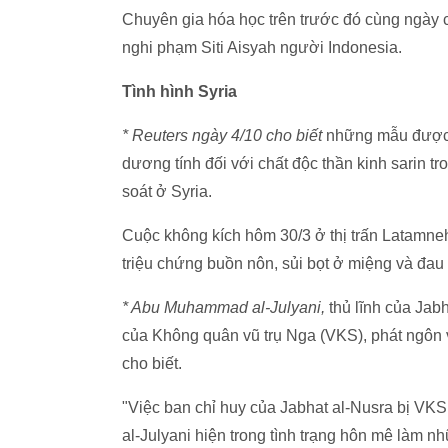
Chuyên gia hóa học trên trước đó cùng ngày c
nghi phạm Siti Aisyah người Indonesia.
Tình hình Syria
* Reuters ngày 4/10 cho biết
những mẫu được 
dương tính đối với chất độc thần kinh sarin t
soát ở Syria.
Cuộc không kích hôm 30/3 ở thị trấn Latamne
triệu chứng buồn nôn, sủi bọt ở miệng và đau
* Abu Muhammad al-Julyani,
thủ lĩnh của Jab
của Không quân vũ trụ Nga (VKS), phát ngôn
cho biết.
"Việc ban chỉ huy của Jabhat al-Nusra bị VKS
al-Julyani hiện trong tình trạng hôn mê làm nh