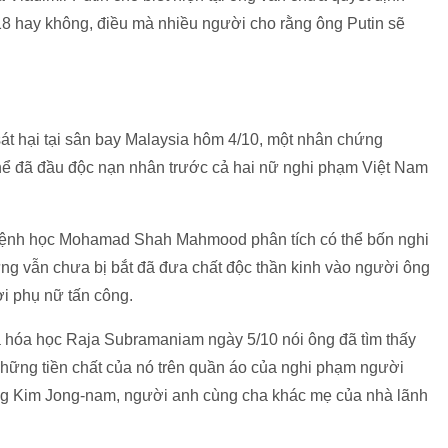
018 hay không, điều mà nhiều người cho rằng ông Putin sẽ
sát hại tại sân bay Malaysia hôm 4/10, một nhân chứng
hể đã đầu độc nạn nhân trước cả hai nữ nghi phạm Việt Nam
bệnh học Mohamad Shah Mahmood phân tích có thể bốn nghi
g vẫn chưa bị bắt đã đưa chất độc thần kinh vào người ông
i phụ nữ tấn công.
 hóa học Raja Subramaniam ngày 5/10 nói ông đã tìm thấy
những tiền chất của nó trên quần áo của nghi phạm người
ng Kim Jong-nam, người anh cùng cha khác mẹ của nhà lãnh