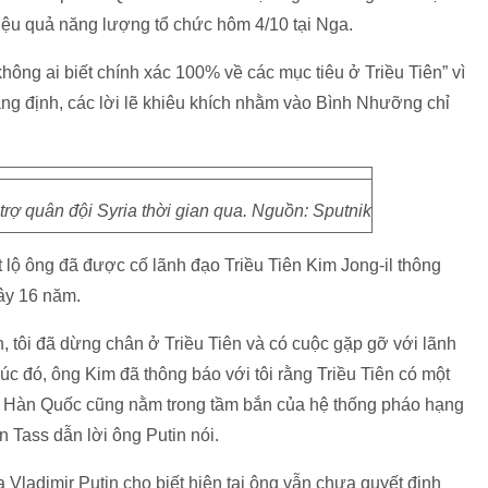
hiệu quả năng lượng tổ chức hôm 4/10 tại Nga.
hông ai biết chính xác 100% về các mục tiêu ở Triều Tiên” vì
hẳng định, các lời lẽ khiêu khích nhằm vào Bình Nhưỡng chỉ
ợ quân đội Syria thời gian qua. Nguồn: Sputnik
t lộ ông đã được cố lãnh đạo Triều Tiên Kim Jong-il thông
ây 16 năm.
 tôi đã dừng chân ở Triều Tiên và có cuộc gặp gỡ với lãnh
úc đó, ông Kim đã thông báo với tôi rằng Triều Tiên có một
ủa Hàn Quốc cũng nằm trong tầm bắn của hệ thống pháo hạng
 Tass dẫn lời ông Putin nói.
Vladimir Putin cho biết hiện tại ông vẫn chưa quyết định