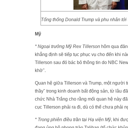
Tổng thống Donald Trump và phu nhân tới
Mỹ
* Ngoại trưởng Mỹ Rex Tillerson
hôm qua đăng
khẳng định sẽ tiếp tục phục vụ cho đến khi 
Tillerson sau đó bác bỏ thông tin do NBC New
khờ".
Quan hệ giữa Tillerson và Trump, một người t
thầy" trong kinh doanh bất động sản, từ lâu đ
chức Nhà Trắng cho rằng mối quan hệ này đã 
cục Tillerson phải ra đi, dù có thể chưa phải n
* Trong phiên điều trần tại Hạ viện Mỹ
, khi đư
đang ủng hộ phong trào Taliban (tổ chức khủ