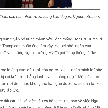
 thăm các nạn nhân vụ xả súng Las Vegas. Nguồn: Reuters
 đàn tuyên bố trung thành với Tổng thống Donald Trump và
nào Trump còn muốn ông làm vậy. Người phát ngôn của
s đưa ra rằng Ngoại trưởng Mỹ đã gọi Tổng thống là "kẻ
ừng là ông trùm dầu khí, còn người kia tự nhận mình là "bậc
ã bị coi là "cơm chẳng lành, canh chẳng ngọt". Một số quan
rạn nứt đến mức không thể hàn gắn được và sẽ dẫn tới kết
gay lập tức.
ợc đặt câu hỏi về việc liệu có bằng chứng nào về việc Nga
ng bố ở Afghanistan) hay không, Bộ trưởng Quốc phòng Mỹ