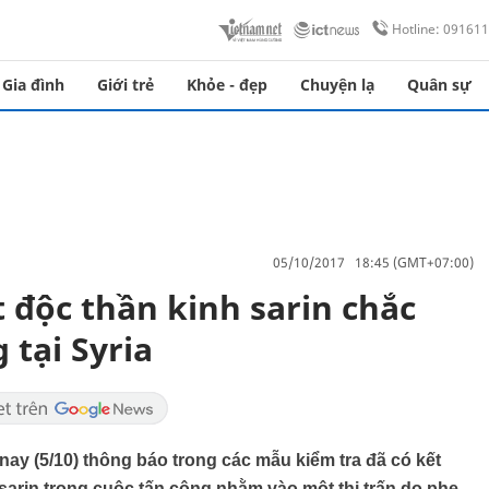
Hotline: 09161
Gia đình
Giới trẻ
Khỏe - đẹp
Chuyện lạ
Quân sự
05/10/2017 18:45 (GMT+07:00)
t độc thần kinh sarin chắc
 tại Syria
y (5/10) thông báo trong các mẫu kiểm tra đã có kết
 sarin trong cuộc tấn công nhằm vào một thị trấn do phe