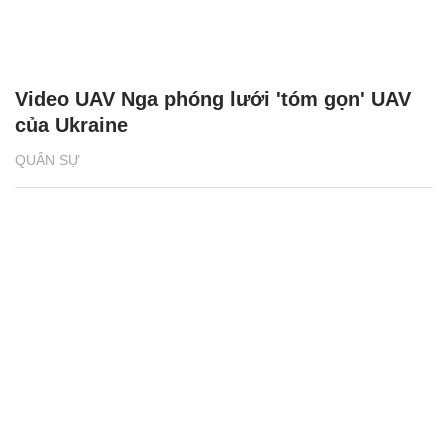
Video UAV Nga phóng lưới 'tóm gọn' UAV
của Ukraine
QUÂN SỰ