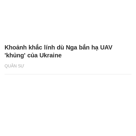
Khoảnh khắc lính dù Nga bắn hạ UAV
'khủng' của Ukraine
QUÂN SỰ