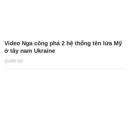
Video Nga công phá 2 hệ thống tên lửa Mỹ
ở tây nam Ukraine
QUÂN SỰ