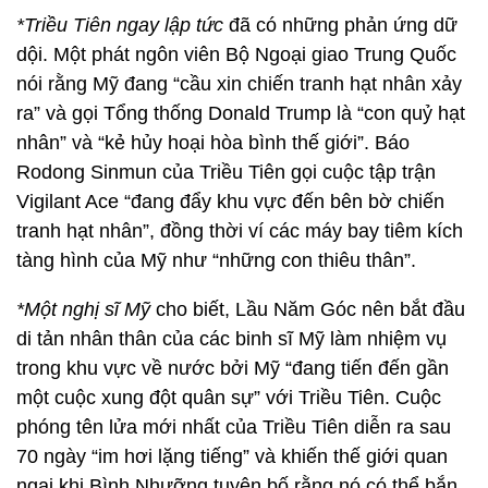
*Triều Tiên ngay lập tức
đã có những phản ứng dữ
dội. Một phát ngôn viên Bộ Ngoại giao Trung Quốc
nói rằng Mỹ đang “cầu xin chiến tranh hạt nhân xảy
ra” và gọi Tổng thống Donald Trump là “con quỷ hạt
nhân” và “kẻ hủy hoại hòa bình thế giới”. Báo
Rodong Sinmun của Triều Tiên gọi cuộc tập trận
Vigilant Ace “đang đẩy khu vực đến bên bờ chiến
tranh hạt nhân”, đồng thời ví các máy bay tiêm kích
tàng hình của Mỹ như “những con thiêu thân”.
*Một nghị sĩ Mỹ
cho biết, Lầu Năm Góc nên bắt đầu
di tản nhân thân của các binh sĩ Mỹ làm nhiệm vụ
trong khu vực về nước bởi Mỹ “đang tiến đến gần
một cuộc xung đột quân sự” với Triều Tiên. Cuộc
phóng tên lửa mới nhất của Triều Tiên diễn ra sau
70 ngày “im hơi lặng tiếng” và khiến thế giới quan
ngại khi Bình Nhưỡng tuyên bố rằng nó có thể bắn