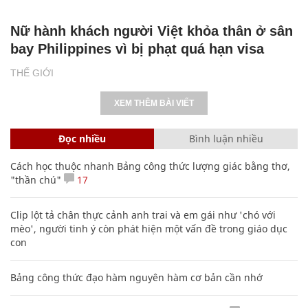
Nữ hành khách người Việt khỏa thân ở sân
bay Philippines vì bị phạt quá hạn visa
THẾ GIỚI
XEM THÊM BÀI VIẾT
Đọc nhiều
Bình luận nhiều
Cách học thuộc nhanh Bảng công thức lượng giác bằng thơ,
"thần chú"
17
Clip lột tả chân thực cảnh anh trai và em gái như 'chó với
mèo', người tinh ý còn phát hiện một vấn đề trong giáo dục
con
Bảng công thức đạo hàm nguyên hàm cơ bản cần nhớ