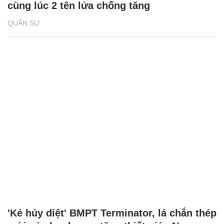
cùng lúc 2 tên lửa chống tăng
QUÂN SỰ
'Kẻ hủy diệt' BMPT Terminator, lá chắn thép