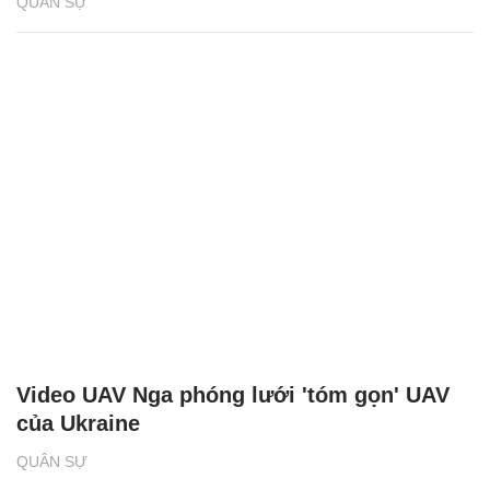
QUÂN SỰ
Video UAV Nga phóng lưới 'tóm gọn' UAV
của Ukraine
QUÂN SỰ