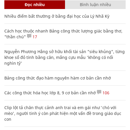
Đọc nhiều
Bình luận nhiều
Nhiều điểm bất thường ở bằng đại học của Lý Nhã Kỳ
Cách học thuộc nhanh Bảng công thức lượng giác bằng thơ,
"thần chú"
17
Nguyễn Phương Hằng sở hữu khối tài sản "siêu khủng", từng
khoe sổ đỏ tính bằng cân, mắng cựu mẫu 'không có nổi
nghìn tỷ'
Bảng công thức đạo hàm nguyên hàm cơ bản cần nhớ
Các công thức hóa học lớp 8, 9 cơ bản cần nhớ
106
Clip lột tả chân thực cảnh anh trai và em gái như 'chó với
mèo', người tinh ý còn phát hiện một vấn đề trong giáo dục
con