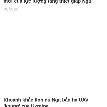
mới của lực lượng tăng thiết giáp Nga
QUÂN SỰ
Khoảnh khắc lính dù Nga bắn hạ UAV
'khủng' của Ukraine