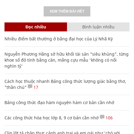
XEM THÊM BÀI VIẾT
Đọc nhiều
Bình luận nhiều
Nhiều điểm bất thường ở bằng đại học của Lý Nhã Kỳ
Nguyễn Phương Hằng sở hữu khối tài sản "siêu khủng", từng
khoe sổ đỏ tính bằng cân, mắng cựu mẫu 'không có nổi
nghìn tỷ'
Cách học thuộc nhanh Bảng công thức lượng giác bằng thơ,
"thần chú"
17
Bảng công thức đạo hàm nguyên hàm cơ bản cần nhớ
Các công thức hóa học lớp 8, 9 cơ bản cần nhớ
106
Clip lột tả chân thực cảnh anh trai và em gái như 'chó với