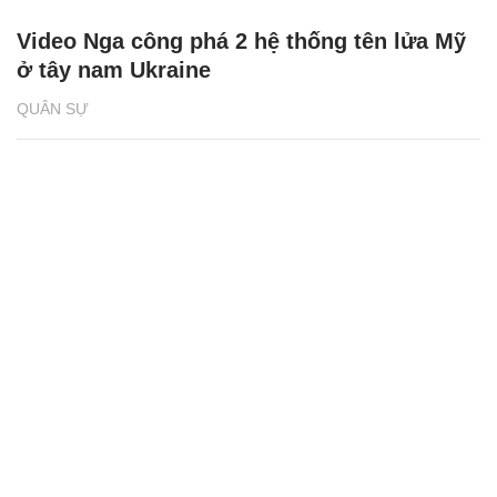
Video Nga công phá 2 hệ thống tên lửa Mỹ
ở tây nam Ukraine
QUÂN SỰ