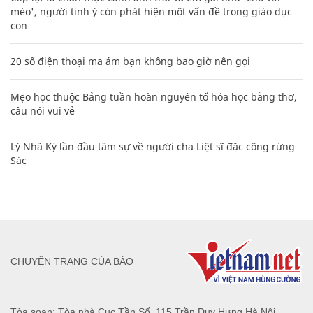
mèo', người tinh ý còn phát hiện một vấn đề trong giáo dục
con
20 số điện thoại ma ám bạn không bao giờ nên gọi
Mẹo học thuộc Bảng tuần hoàn nguyên tố hóa học bằng thơ,
câu nói vui vẻ
Lý Nhã Kỳ lần đầu tâm sự về người cha Liệt sĩ đặc công rừng
Sác
CHUYÊN TRANG CỦA BÁO
Tòa soạn: Tòa nhà Cục Tần Số, 115 Trần Duy Hưng Hà Nội