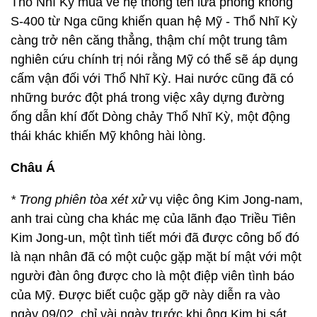
Thổ Nhĩ Kỳ mua về hệ thống tên lửa phòng không
S-400 từ Nga cũng khiến quan hệ Mỹ - Thổ Nhĩ Kỳ
càng trở nên căng thẳng, thậm chí một trung tâm
nghiên cứu chính trị nói rằng Mỹ có thể sẽ áp dụng
cấm vận đối với Thổ Nhĩ Kỳ. Hai nước cũng đã có
những bước đột phá trong việc xây dựng đường
ống dẫn khí đốt Dòng chảy Thổ Nhĩ Kỳ, một động
thái khác khiến Mỹ không hài lòng.
Châu Á
* Trong phiên tòa xét xử
vụ việc ông Kim Jong-nam,
anh trai cùng cha khác mẹ của lãnh đạo Triều Tiên
Kim Jong-un, một tình tiết mới đã được công bố đó
là nạn nhân đã có một cuộc gặp mặt bí mật với một
người đàn ông được cho là một điệp viên tình báo
của Mỹ. Được biết cuộc gặp gỡ này diễn ra vào
ngày 09/02, chỉ vài ngày trước khi ông Kim bị sát