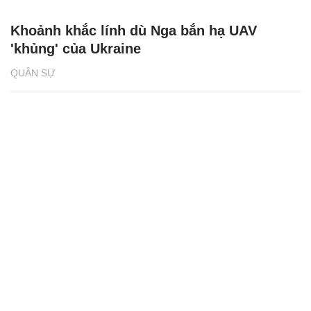
Khoảnh khắc lính dù Nga bắn hạ UAV
'khủng' của Ukraine
QUÂN SỰ