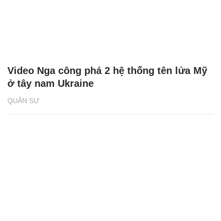
Video Nga công phá 2 hệ thống tên lửa Mỹ
ở tây nam Ukraine
QUÂN SỰ