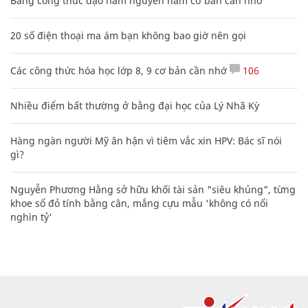
Bảng công thức đạo hàm nguyên hàm cơ bản cần nhớ
20 số điện thoại ma ám bạn không bao giờ nên gọi
Các công thức hóa học lớp 8, 9 cơ bản cần nhớ
106
Nhiều điểm bất thường ở bằng đại học của Lý Nhã Kỳ
Hàng ngàn người Mỹ ân hận vì tiêm vắc xin HPV: Bác sĩ nói
gì?
Nguyễn Phương Hằng sở hữu khối tài sản "siêu khủng", từng
khoe sổ đỏ tính bằng cân, mắng cựu mẫu 'không có nổi
nghìn tỷ'