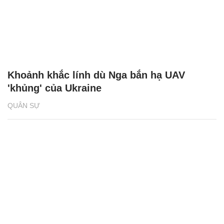
Khoảnh khắc lính dù Nga bắn hạ UAV
'khủng' của Ukraine
QUÂN SỰ