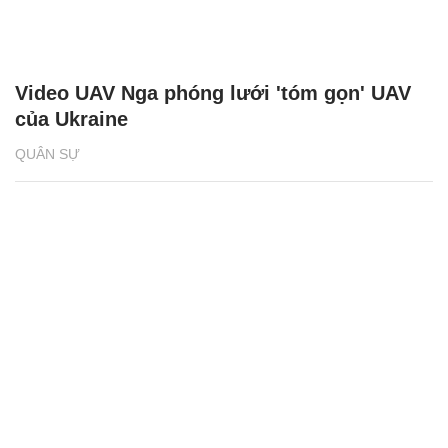
Video UAV Nga phóng lưới 'tóm gọn' UAV
của Ukraine
QUÂN SỰ