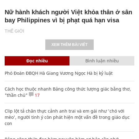
Nữ hành khách người Việt khỏa thân ở sân
bay Philippines vì bị phạt quá hạn visa
THẾ GIỚI
XEM THÊM BÀI VIẾT
Đọc nhiều
Bình luận nhiều
Phó Đoàn ĐBQH Hà Giang Vương Ngọc Hà bị kỷ luật
Cách học thuộc nhanh Bảng công thức lượng giác bằng thơ,
"thần chú"
17
Clip lột tả chân thực cảnh anh trai và em gái như 'chó với
mèo', người tinh ý còn phát hiện một vấn đề trong giáo dục
con