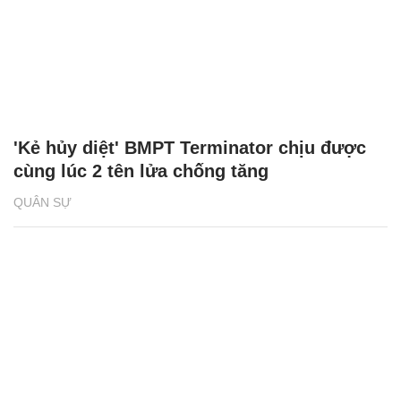
'Kẻ hủy diệt' BMPT Terminator chịu được
cùng lúc 2 tên lửa chống tăng
QUÂN SỰ