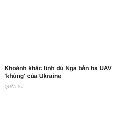
Khoảnh khắc lính dù Nga bắn hạ UAV
'khủng' của Ukraine
QUÂN SỰ