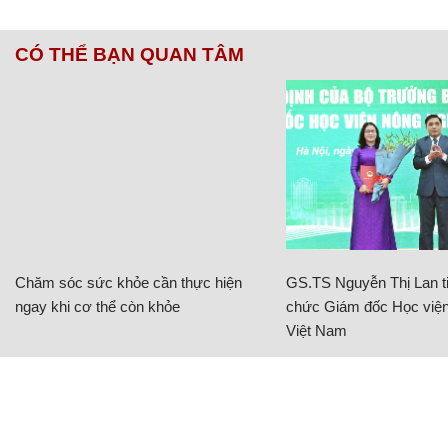
CÓ THỂ BẠN QUAN TÂM
Chăm sóc sức khỏe cần thực hiện
GS.TS Nguyễn Thị Lan ti
ngay khi cơ thể còn khỏe
chức Giám đốc Học viện
Việt Nam