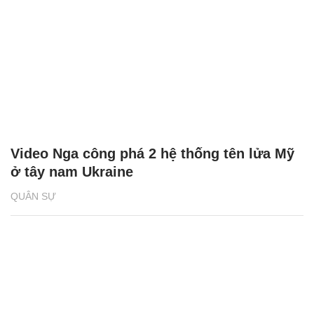
Video Nga công phá 2 hệ thống tên lửa Mỹ
ở tây nam Ukraine
QUÂN SỰ