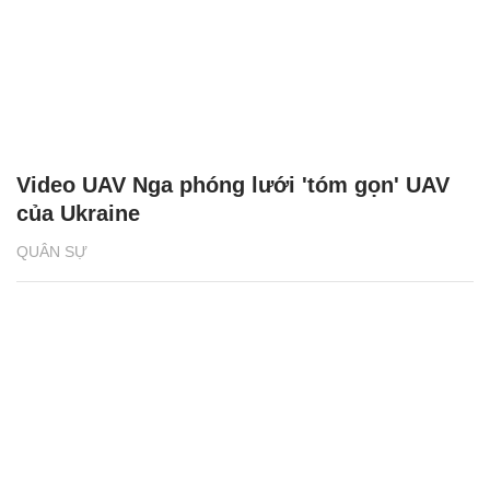
Video UAV Nga phóng lưới 'tóm gọn' UAV
của Ukraine
QUÂN SỰ