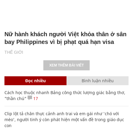
Nữ hành khách người Việt khỏa thân ở sân
bay Philippines vì bị phạt quá hạn visa
THẾ GIỚI
XEM THÊM BÀI VIẾT
Đọc nhiều
Bình luận nhiều
Cách học thuộc nhanh Bảng công thức lượng giác bằng thơ,
"thần chú"
17
Clip lột tả chân thực cảnh anh trai và em gái như 'chó với
mèo', người tinh ý còn phát hiện một vấn đề trong giáo dục
con