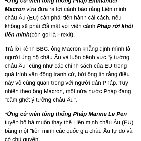
*Ứng cử viên tổng thống Pháp Emmanuel
Macron
vừa đưa ra lời cảnh báo rằng Liên minh
châu Âu (EU) cần phải tiến hành cải cách, nếu
không sẽ phải đối mặt với viễn cảnh
Pháp rời khỏi
liên minh
(còn gọi là Frexit).
Trả lời kênh BBC, ông Macron khẳng định mình là
người ủng hộ châu Âu và luôn bênh vực "ý tưởng
châu Âu" cũng như các chính sách của EU trong
quá trình vận động tranh cử, bởi ông tin rằng điều
này vô cùng quan trọng với người dân Pháp. Tuy
nhiên theo ông Macron, một nửa nước Pháp đang
"căm ghét ý tưởng châu Âu".
*Ứng cử viên tổng thống Pháp Marine Le Pen
tuyên bố bà muốn thay thế Liên minh châu Âu (EU)
bằng một "liên minh các quốc gia châu Âu tự do và
có chủ quyền".