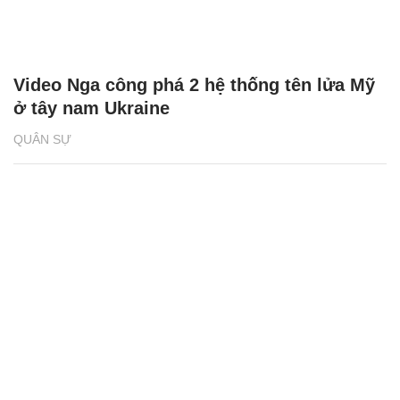
Video Nga công phá 2 hệ thống tên lửa Mỹ
ở tây nam Ukraine
QUÂN SỰ