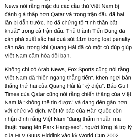
News nói rằng mặc dù các cầu thủ Việt Nam bị
đánh giá thấp hơn Qatar và trong trận đấu đã hai
lần bị dẫn trước, họ đã chứng tỏ “tinh thần bất
khuất” trong cả trận đấu. Thủ thành Tiến Dũng đã
cản phá xuất sắc hai quả sút 11m trong loạt penalty
cân não, trong khi Quang Hải đã có một cú đúp giúp
Việt Nam cầm hòa đội bạn.
Không chỉ có Arab News, Fox Sports cũng nói rằng
Việt Nam đã “hiên ngang thẳng tiến”, khen ngợi bàn
thắng thứ hai của Quang Hải là “kỳ diệu”. Báo Gulf
Times của Qatar cũng nói rằng chiến thăng của Việt
Nam là “không thể tin được” và đang đến gần hơn
với chức vô địch. Một tờ báo của Hàn Quốc còn
nhận định rằng Việt Nam “đang thấm nhuần ma
thuật mang tên Park Hang-seo”, người từng là trợ lý
của HLV Guus Hiddink vào kỳ World Cup 2002.