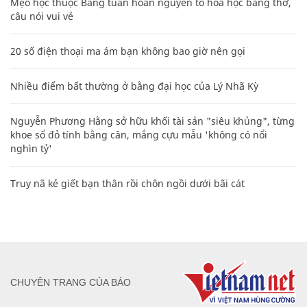
Mẹo học thuộc Bảng tuần hoàn nguyên tố hóa học bằng thơ,
câu nói vui vẻ
20 số điện thoại ma ám bạn không bao giờ nên gọi
Nhiều điểm bất thường ở bằng đại học của Lý Nhã Kỳ
Nguyễn Phương Hằng sở hữu khối tài sản "siêu khủng", từng
khoe sổ đỏ tính bằng cân, mắng cựu mẫu 'không có nổi
nghìn tỷ'
Truy nã kẻ giết bạn thân rồi chôn ngồi dưới bãi cát
CHUYÊN TRANG CỦA BÁO