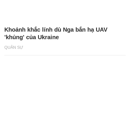
Khoảnh khắc lính dù Nga bắn hạ UAV
'khủng' của Ukraine
QUÂN SỰ