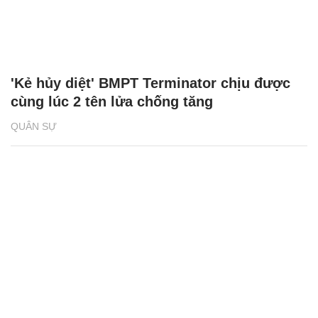
'Kẻ hủy diệt' BMPT Terminator chịu được
cùng lúc 2 tên lửa chống tăng
QUÂN SỰ