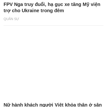
FPV Nga truy đuổi, hạ gục xe tăng Mỹ viện
trợ cho Ukraine trong đêm
QUÂN SỰ
Nữ hành khách người Việt khỏa thân ở sân