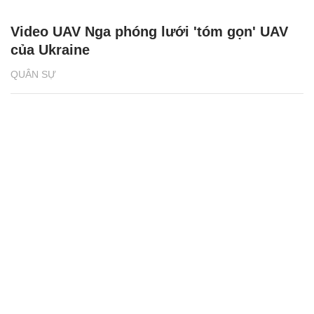
Video UAV Nga phóng lưới 'tóm gọn' UAV
của Ukraine
QUÂN SỰ