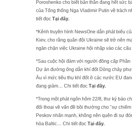
Poroshenko cho biết bản thân đang hết sức bất
của Tổng thống Nga Vladimir Putin về trách 
tiết đọc
Tại đây.
*Kênh truyền hình NewsOne dẫn phát biểu của 
Kiev, cho rằng quân đội Ukraine sẽ trở nên 
ngăn chặn việc Ukraine hội nhập vào các cấ
*Sau cuộc hội đàm với người đồng cấp Phần La
Dự án đường ống dẫn khí đốt Dòng chảy phươn
Âu vì mức tiêu thụ khí đốt ở các nước EU đang
đang giảm… Chi tiết đọc
Tại đây.
*Trong một phát ngôn hôm 22/8, thư ký báo c
đối thoại về vấn đề bồi thường cho "sự chiếm
Peskov nhấn mạnh, không nên quên đi sự đóng
hòa Baltic… Chi tiết đọc
Tại đây.