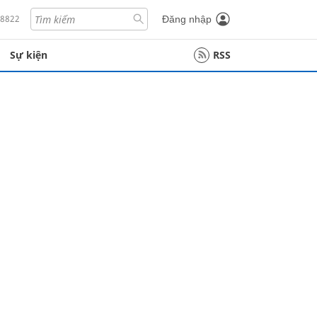
18822
Đăng nhập
Sự kiện
RSS