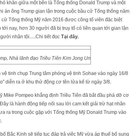
hó khăn giữa một bên là Tổng thống Donald Trump và một
nghi án ông Trump gian lận trong cuộc bầu cử Tổng thống năm
ầu cử Tổng thống Mỹ năm 2016 được công tố viên đặc biệt
tới nay, hơn 30 người đã bị truy tố có liên quan tới gian lận
người nhận tội….Chi tiết đọc
Tại đây.
mp, Nhà lãnh đạo Triều Tiên Kim Jong Un
 vệ tinh chụp Trung tâm phóng vệ tinh Sohae vào ngày 16/8
” diễn ra ở khu thử động cơ tên lửa kể từ ngày 3/8.
 Mỹ Mike Pompeo khẳng định Triều Tiên đã bắt đầu phá dỡ cơ
ây là hành động tiếp nối sau lời cam kết giải trừ hạt nhân
ưa ra trong cuộc gặp với Tổng thống Mỹ Donald Trump vào
.
ố Bắc Kinh sẽ tiếp tục đáp trả việc Mỹ vừa áp thuế bổ sung