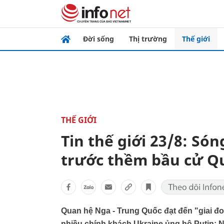
Đời sống
Thị trường
Thế giới
THẾ GIỚI
Tin thế giới 23/8: Só
trước thềm bầu cử Q
Quan hệ Nga - Trung Quốc đạt đến "giai đ
nhiều chính khách Ukraine ủng hộ Putin; 