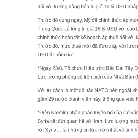
đối với lượng hàng hóa trị giá 16 tỷ USD nhậ
Trước đó cùng ngày, Mỹ đã chính thức áp mức
Trung Quốc có tổng trị giá 16 tỷ USD với cáo
chính thức hoàn tất kế hoạch áp thuế đối với 
Trước đó, mức thuế mới đã được áp với lượng
USD từ hôm 6/7.
*Ngày 23/8, Tổ chức Hiệp ước Bắc Đại Tây Dư
Lực lượng phòng vệ trên biển của Nhật Bản (M
Với tư cách là một đối tác NATO bên ngoài k
gồm 29 nước thành viên này, thông qua việc Nh
*Điện Kremlin phản pháo tuyên bố của Cố vấn
Syria cắt đứt quan hệ với Iran; Lực lượng 
rời Syria… là những tin tức mới nhất về tình h