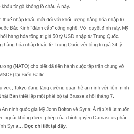
p khẩu từ gã khổng lồ châu Á này.
 thuế nhập khẩu mới đối với khối lượng hàng hóa nhập từ
 buộc Bắc Kinh "đánh cắp" công nghệ. Với quyết định này, Mỹ
khối hàng hóa tổng trị giá 50 tỷ USD nhập từ Trung Quốc.
 hàng hóa nhập khẩu từ Trung Quốc với tổng trị giá 34 tỷ
ơng (NATO) cho biết đã tiến hành cuộc tập trận chung với
SDF) tại Biển Baltic.
hu vực, Tokyo đang tăng cường quan hệ an ninh với liên minh
ật Bản thiết lập một phái bộ tại Brussels hồi tháng 7.
 An ninh quốc gia Mỹ John Bolton về Syria; Ả rập Xê út muốn
nước ngoài không được phép của chính quyền Damascus phải
ình Syria
…
Đọc chi tiết tại đây.