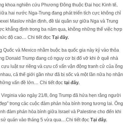
ởng khoa nghiên cứu Phương Đông thuộc Đại học Kinh tế,
iữa hai nước Nga-Trung đang phát triển tích cực không chỉ
lexei Maslov nhận định, đề tài quân sự giữa Nga và Trung
c khẳng định trong ba năm qua, không những thế việc hợp
 mức độ cao… Chi tiết đọc
Tại đây.
 Quốc và Mexico nhằm buộc ba quốc gia này ký vào thỏa
ng Donald Trump đang có nguy cơ bị đổ vỡ khi ở quê nhà
hi cựu luật sư riêng và cựu cố vấn vận động tranh cử của ông
 nhau, cả thế giới gần như đã bị sốc và một lần nữa họ nhận
những vấn đề lớn… Chi tiết đọc
tại đây.
ây Virginia vào ngày 21/8, ông Trump đã hứa hẹn rằng người
 đẹp” trong các cuộc đàm phán hòa bình trong tương lai. Ông
rình đàm phán hòa bình giữa Israel và Palestine cho đến khi
i sứ quán vào tháng 5 vừa qua…Chi tiết đọc
Tại đây.