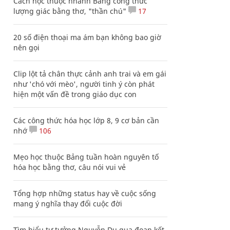
Cách học thuộc nhanh Bảng công thức
lượng giác bằng thơ, "thần chú"
17
20 số điện thoại ma ám bạn không bao giờ
nên gọi
Clip lột tả chân thực cảnh anh trai và em gái
như 'chó với mèo', người tinh ý còn phát
hiện một vấn đề trong giáo dục con
Các công thức hóa học lớp 8, 9 cơ bản cần
nhớ
106
Mẹo học thuộc Bảng tuần hoàn nguyên tố
hóa học bằng thơ, câu nói vui vẻ
Tổng hợp những status hay về cuộc sống
mang ý nghĩa thay đổi cuộc đời
Tìm hiểu tư tưởng Nguyễn Du qua đoạn kết