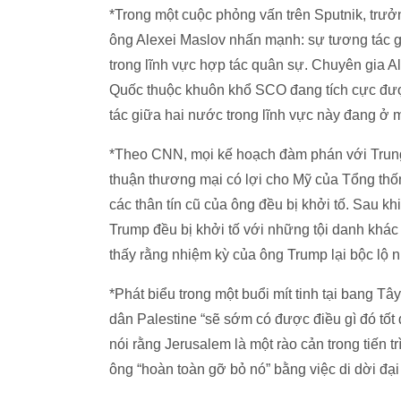
*Trong một cuộc phỏng vấn trên Sputnik, trư
ông Alexei Maslov nhấn mạnh: sự tương tác g
trong lĩnh vực hợp tác quân sự. Chuyên gia A
Quốc thuộc khuôn khổ SCO đang tích cực đượ
tác giữa hai nước trong lĩnh vực này đang ở
*Theo CNN, mọi kế hoạch đàm phán với Trung
thuận thương mại có lợi cho Mỹ của Tổng thố
các thân tín cũ của ông đều bị khởi tố. Sau k
Trump đều bị khởi tố với những tội danh khác
thấy rằng nhiệm kỳ của ông Trump lại bộc lộ 
*Phát biểu trong một buổi mít tinh tại bang T
dân Palestine “sẽ sớm có được điều gì đó tốt
nói rằng Jerusalem là một rào cản trong tiến t
ông “hoàn toàn gỡ bỏ nó” bằng việc di dời đạ