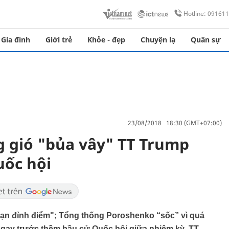
Hotline: 09161
Gia đình
Giới trẻ
Khỏe - đẹp
Chuyện lạ
Quân sự
23/08/2018 18:30 (GMT+07:00)
ng gió "bủa vây" TT Trump
uốc hội
oạn đỉnh điểm"; Tổng thống Poroshenko “sốc” vì quá
Ngay trước thềm bầu cử Quốc hội giữa nhiệm kỳ, TT