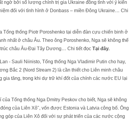
 ngờ bởi số lượng chính trị gia Ukraine đồng tình với ý kiến
nhiệm đối với tình hình ở Donbass – miền Đông Ukraine… Chi
Tổng thống Piotr Poroshenko tại diễn đàn cựu chiến binh ở
mạnh nhất ở châu Âu. Theo ông Poroshenko, Nga sẽ không thể
u trúc châu Âu-Đại Tây Dương… Chi tiết đọc
Tại đây.
n - Sauli Niinisto, Tổng thống Nga Vladimir Putin cho hay,
g Bắc 2 (Nord Stream 2) là cần thiết cho Liên minh châu
 gia tăng, trong khi dự trữ khí đốt của chính các nước EU lại
hí của Tổng thống Nga Dmitry Peskov cho biết, Nga sẽ không
 đóng của Liên Xô", vốn được Estonia và Latvia công bố. Ông
 góp của Liên Xô đối với sự phát triển của các nước cộng