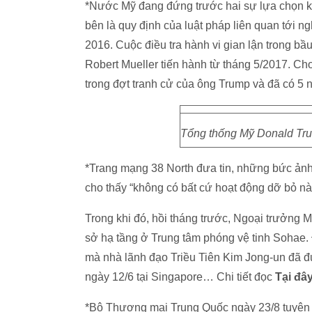
*Nước Mỹ đang đứng trước hai sự lựa chọn k
bên là quy định của luật pháp liên quan tới 
2016. Cuộc điều tra hành vi gian lận trong b
Robert Mueller tiến hành từ tháng 5/2017. Cho 
trong đợt tranh cử của ông Trump và đã có 5 
Tổng thống Mỹ Donald Tru
*Trang mạng 38 North đưa tin, những bức ảnh
cho thấy “không có bất cứ hoạt động dỡ bỏ nào
Trong khi đó, hồi tháng trước, Ngoại trưởng
sở hạ tầng ở Trung tâm phóng vệ tinh Sohae. Đ
mà nhà lãnh đạo Triều Tiên Kim Jong-un đã đ
ngày 12/6 tại Singapore… Chi tiết đọc
Tại đây
*Bộ Thương mại Trung Quốc ngày 23/8 tuyên b