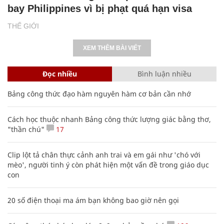
bay Philippines vì bị phạt quá hạn visa
THẾ GIỚI
XEM THÊM BÀI VIẾT
Đọc nhiều
Bình luận nhiều
Bảng công thức đạo hàm nguyên hàm cơ bản cần nhớ
Cách học thuộc nhanh Bảng công thức lượng giác bằng thơ,
"thần chú"
17
Clip lột tả chân thực cảnh anh trai và em gái như 'chó với
mèo', người tinh ý còn phát hiện một vấn đề trong giáo dục
con
20 số điện thoại ma ám bạn không bao giờ nên gọi