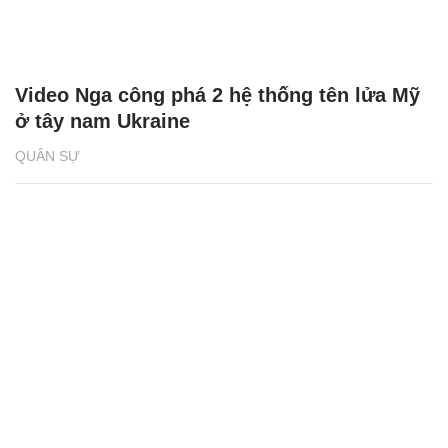
Video Nga công phá 2 hệ thống tên lửa Mỹ
ở tây nam Ukraine
QUÂN SỰ