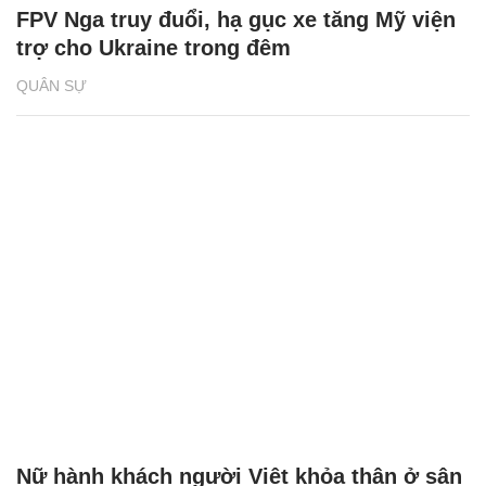
FPV Nga truy đuổi, hạ gục xe tăng Mỹ viện
trợ cho Ukraine trong đêm
QUÂN SỰ
Nữ hành khách người Việt khỏa thân ở sân