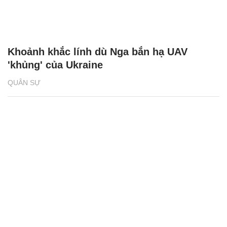
Khoảnh khắc lính dù Nga bắn hạ UAV
'khủng' của Ukraine
QUÂN SỰ