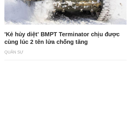
'Kẻ hủy diệt' BMPT Terminator chịu được
cùng lúc 2 tên lửa chống tăng
QUÂN SỰ