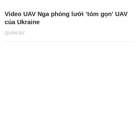
Video UAV Nga phóng lưới 'tóm gọn' UAV
của Ukraine
QUÂN SỰ