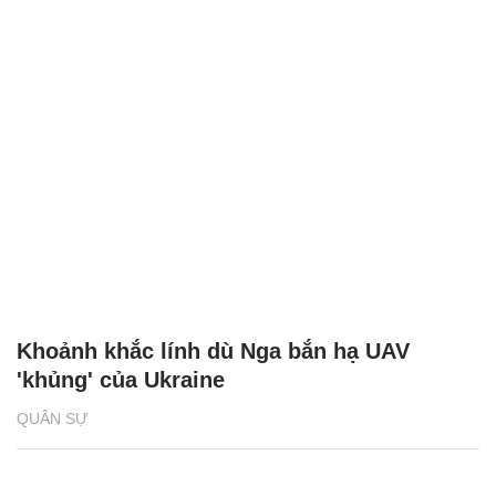
Khoảnh khắc lính dù Nga bắn hạ UAV
'khủng' của Ukraine
QUÂN SỰ