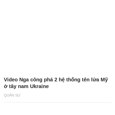
Video Nga công phá 2 hệ thống tên lửa Mỹ
ở tây nam Ukraine
QUÂN SỰ