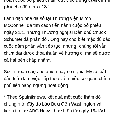
hoãn cuộc bỏ phiếu chấm dứt việc
đóng cửa chính
phủ
cho đến trưa 22/1.
Lãnh đạo phe đa số tại Thượng viện Mitch
McConnell đã tìm cách tiến hành cuộc bỏ phiếu
ngày 21/1, nhưng Thượng nghị sĩ Dân chủ Chuck
Schumer đã phản đối. Ông này cho biết mặc dù các
cuộc đàm phán vẫn tiếp tục, nhưng "chúng tôi vẫn
chưa đạt được thỏa thuận về hướng đi mà sẽ được
cả hai bên chấp nhận".
Sự trì hoãn cuộc bỏ phiếu này có nghĩa Mỹ sẽ bắt
đầu tuần làm việc tiếp theo với nhiều cơ quan chính
phủ liên bang ngừng hoạt động.
* Theo Sputniknews, kết quả một cuộc thăm dò
chung mới đây do báo Bưu điện Washington và
kênh tin tức ABC News thực hiện từ ngày 15-18/1