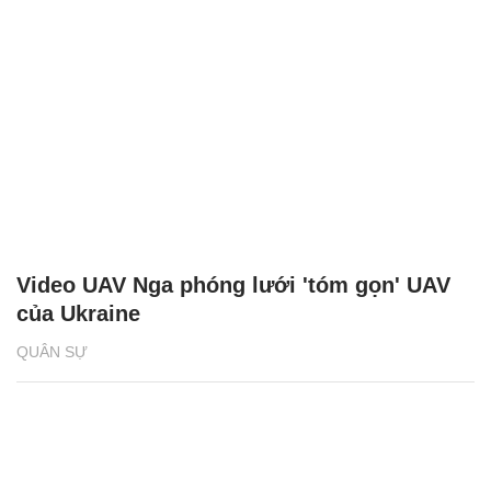
Video UAV Nga phóng lưới 'tóm gọn' UAV
của Ukraine
QUÂN SỰ