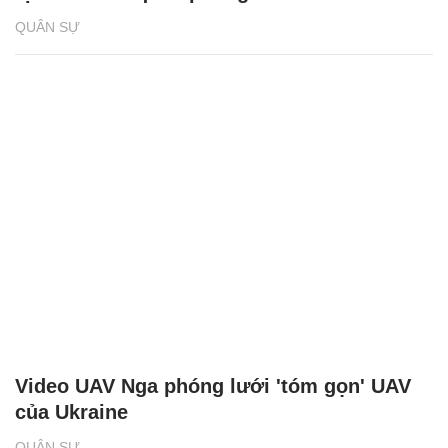
QUÂN SỰ
Video UAV Nga phóng lưới 'tóm gọn' UAV
của Ukraine
QUÂN SỰ