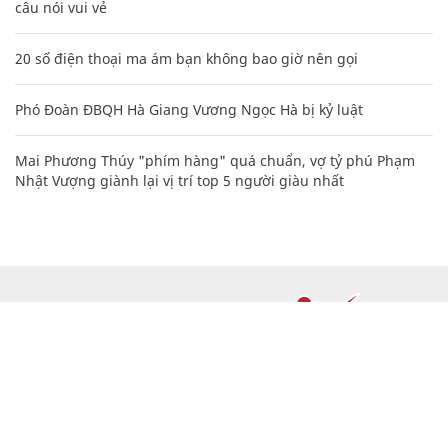
câu nói vui vẻ
20 số điện thoại ma ám bạn không bao giờ nên gọi
Phó Đoàn ĐBQH Hà Giang Vương Ngọc Hà bị kỷ luật
Mai Phương Thúy "phím hàng" quá chuẩn, vợ tỷ phú Phạm
Nhật Vượng giành lại vị trí top 5 người giàu nhất
CHUYÊN TRANG CỦA BÁO
Tòa soạn: Tòa nhà Cục Tần Số, 115 Trần Duy Hưng Hà Nội
Giấy phép hoạt động báo chí: Số 09/GP-BTTTT, Bộ Thông tin và