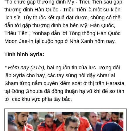
"Tổ chức gặp thượng đỉnh Mỹ - Triều Tiên sau gặp
thượng đỉnh Hàn Quốc - Triều Tiên là một sự kiện
lịch sử. Tùy thuộc kết quả đạt được, chúng có thể
dẫn tới gặp thượng đỉnh ba bên Mỹ, Hàn Quốc,
Triều Tiên", Yonhap dẫn lời Tổng thống Hàn Quốc
Moon Jae-in tại cuộc họp ở Nhà Xanh hôm nay.
Tình hình Syria:
* Hôm nay (21/3),
hai nguồn tin của lực lượng đối
lập Syria cho hay, các tay súng nổi dậy Ahrar al
Sham từng nắm quyền kiểm soát ở thị trấn Harasta
tại Đông Ghouta đã đồng thuận hạ vũ khí để sơ tán
tới các khu vực phía tây bắc.