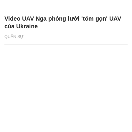
Video UAV Nga phóng lưới 'tóm gọn' UAV
của Ukraine
QUÂN SỰ