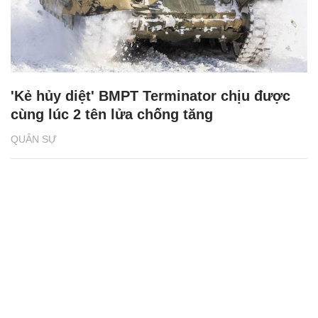
'Kẻ hủy diệt' BMPT Terminator chịu được
cùng lúc 2 tên lửa chống tăng
QUÂN SỰ