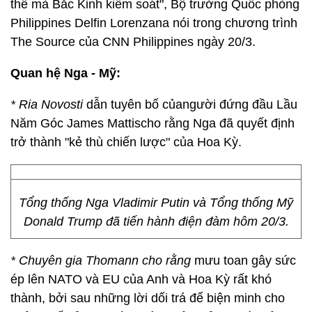
thể mà Bắc Kinh kiểm soát", Bộ trưởng Quốc phòng
Philippines Delfin Lorenzana nói trong chương trình
The Source của
CNN Philippines
ngày 20/3.
Quan hệ Nga - Mỹ:
* Ria Novosti
dẫn tuyên bố củangười đứng đầu Lầu
Năm Góc James Mattischo rằng Nga đã quyết định
trở thành "kẻ thù chiến lược" của Hoa Kỳ.
Tổng thống Nga Vladimir Putin và Tổng thống Mỹ
Donald Trump đã tiến hành điện đàm hôm 20/3.
* Chuyên gia Thomann cho rằng
mưu toan gây sức
ép lên NATO và EU của Anh và Hoa Kỳ rất khó
thành, bởi sau những lời dối trá để biện minh cho