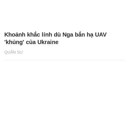
Khoảnh khắc lính dù Nga bắn hạ UAV
'khủng' của Ukraine
QUÂN SỰ