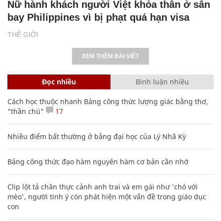
Nữ hành khách người Việt khỏa thân ở sân
bay Philippines vì bị phạt quá hạn visa
THẾ GIỚI
XEM THÊM BÀI VIẾT
Đọc nhiều
Bình luận nhiều
Cách học thuộc nhanh Bảng công thức lượng giác bằng thơ,
"thần chú"
17
Nhiều điểm bất thường ở bằng đại học của Lý Nhã Kỳ
Bảng công thức đạo hàm nguyên hàm cơ bản cần nhớ
Clip lột tả chân thực cảnh anh trai và em gái như 'chó với
mèo', người tinh ý còn phát hiện một vấn đề trong giáo dục
con