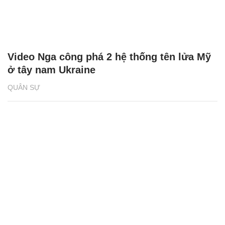
Video Nga công phá 2 hệ thống tên lửa Mỹ
ở tây nam Ukraine
QUÂN SỰ