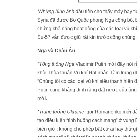
*Những hình ảnh
đầu tiên cho thấy máy bay ti
Syria đã được Bộ Quốc phòng Nga công bố. Đư
chứng khả năng hoạt động của các loại vũ khí,
Su-57 vẫn được giữ rất kín trước công chúng.
Nga và Châu Âu
*Tổng thống Nga
Vladimir Putin mới đây nói 
khỏi Thỏa thuận Vũ khí Hạt nhân Tầm trung (I
“Chúng tôi có các loại vũ khí siêu thanh hiện
Putin cũng khẳng định rằng đất nước của ông
mới.
*Trung tướng Ukraine
Igor Romanenko mới đây
tạo điều kiện “tình huống cách mạng” ở vùng
biên giới: không cho phép bất cứ ai hay thứ gì