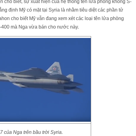
cho biết, sự xuất hiện của hệ thống tên lửa phòng không S-
ng định Mỹ có mặt tại Syria là nhằm tiêu diệt các phần tử
ahon cho biết Mỹ vẫn đang xem xét các loại tên lửa phòng
S-400 mà Nga vừa bán cho nước này.
 của Nga trên bầu trời Syria.