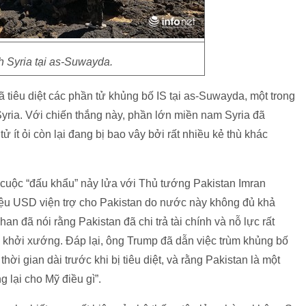
nh Syria tại as-Suwayda.
ã tiêu diệt các phần tử khủng bố IS tại as-Suwayda, một trong
Syria. Với chiến thắng này, phần lớn miền nam Syria đã
ử ít ỏi còn lại đang bị bao vây bởi rất nhiều kẻ thù khác
cuộc “đấu khẩu” nảy lửa với Thủ tướng Pakistan Imran
riệu USD viện trợ cho Pakistan do nước này không đủ khả
n đã nói rằng Pakistan đã chi trả tài chính và nỗ lực rất
 khởi xướng. Đáp lại, ông Trump đã dẫn việc trùm khủng bố
i gian dài trước khi bị tiêu diệt, và rằng Pakistan là một
lại cho Mỹ điều gì”.