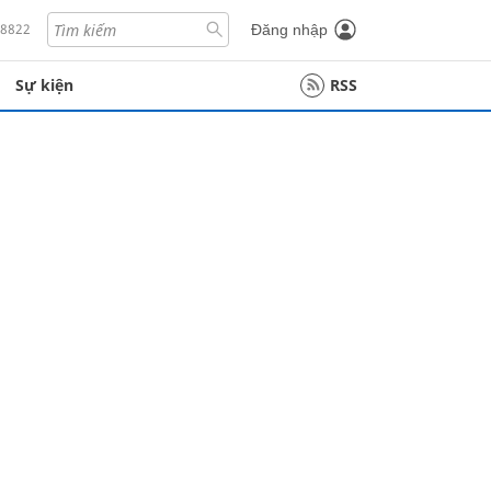
18822
Đăng nhập
Sự kiện
RSS