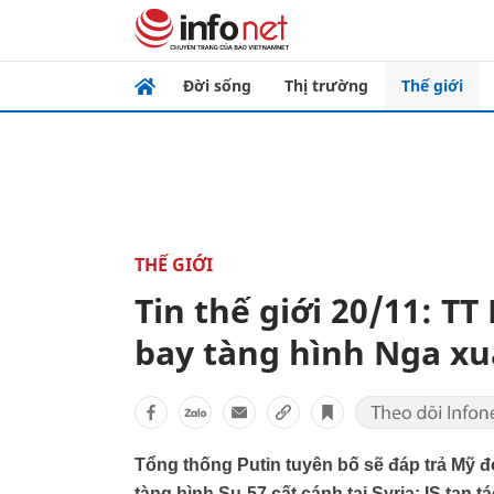
Đời sống
Thị trường
Thế giới
THẾ GIỚI
Tin thế giới 20/11: T
bay tàng hình Nga xu
Tổng thống Putin tuyên bố sẽ đáp trả Mỹ đ
tàng hình Su-57 cất cánh tại Syria; IS tan tá