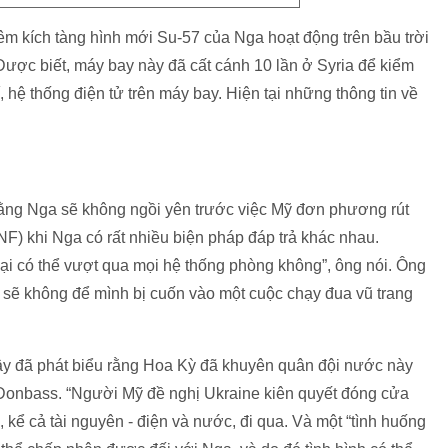
êm kích tàng hình mới Su-57 của Nga hoạt động trên bầu trời
ợc biết, máy bay này đã cất cánh 10 lần ở Syria để kiểm
 hệ thống điện tử trên máy bay. Hiện tại những thông tin về
rằng Nga sẽ không ngồi yên trước việc Mỹ đơn phương rút
NF) khi Nga có rất nhiều biện pháp đáp trả khác nhau.
 đại có thể vượt qua mọi hệ thống phòng không”, ông nói. Ông
 sẽ không để mình bị cuốn vào một cuộc chạy đua vũ trang
 đã phát biểu rằng Hoa Kỳ đã khuyên quân đội nước này
 Donbass. “Người Mỹ đề nghị Ukraine kiên quyết đóng cửa
, kể cả tài nguyên - điện và nước, đi qua. Và một “tình huống