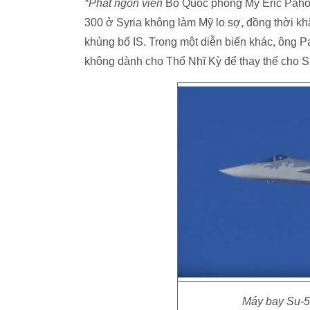
*Phát ngôn viên
Bộ Quốc phòng Mỹ Eric Pahon 
300 ở Syria không làm Mỹ lo sợ, đồng thời khẳ
khủng bố IS. Trong một diễn biến khác, ông P
không dành cho Thổ Nhĩ Kỳ để thay thế cho 
Máy bay Su-57