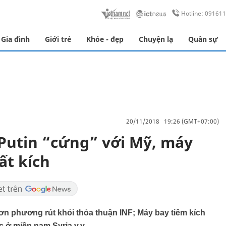
Hotline: 09161
Gia đình
Giới trẻ
Khỏe - đẹp
Chuyện lạ
Quân sự
20/11/2018 19:26 (GMT+07:00)
T Putin “cứng” với Mỹ, máy
ất kích
ơn phương rút khỏi thỏa thuận INF; Máy bay tiêm kích
c ở miền nam Syria v.v...