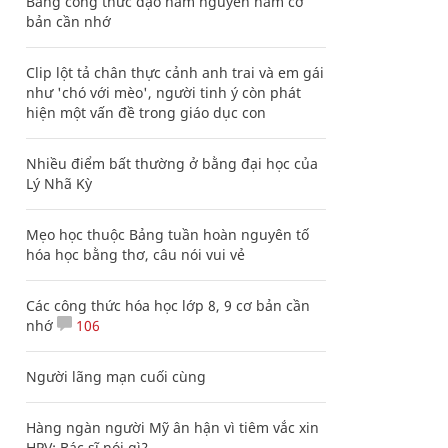
Bảng công thức đạo hàm nguyên hàm cơ
bản cần nhớ
Clip lột tả chân thực cảnh anh trai và em gái
như 'chó với mèo', người tinh ý còn phát
hiện một vấn đề trong giáo dục con
Nhiều điểm bất thường ở bằng đại học của
Lý Nhã Kỳ
Mẹo học thuộc Bảng tuần hoàn nguyên tố
hóa học bằng thơ, câu nói vui vẻ
Các công thức hóa học lớp 8, 9 cơ bản cần
nhớ
106
Người lãng mạn cuối cùng
Hàng ngàn người Mỹ ân hận vì tiêm vắc xin
HPV: Bác sĩ nói gì?