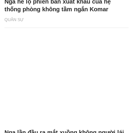
Nga hé lộ phiên bản xuất khẩu của hệ
thống phòng không tầm ngắn Komar
QUÂN SỰ
Nga lần đầu ra mắt xuồng không người lái