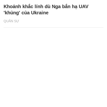
Khoảnh khắc lính dù Nga bắn hạ UAV
'khủng' của Ukraine
QUÂN SỰ