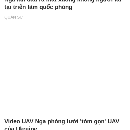
tại triển lãm quốc phòng
QUÂN SỰ
Video UAV Nga phóng lưới 'tóm gọn' UAV
của Ukraine