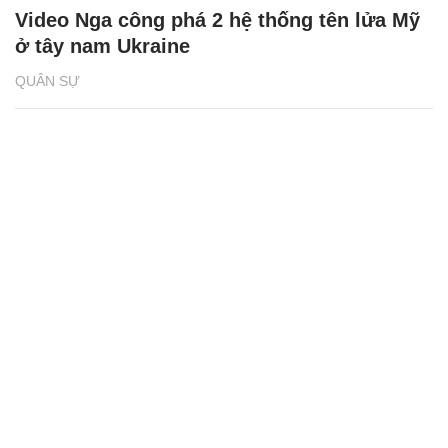
Video Nga công phá 2 hệ thống tên lửa Mỹ
ở tây nam Ukraine
QUÂN SỰ