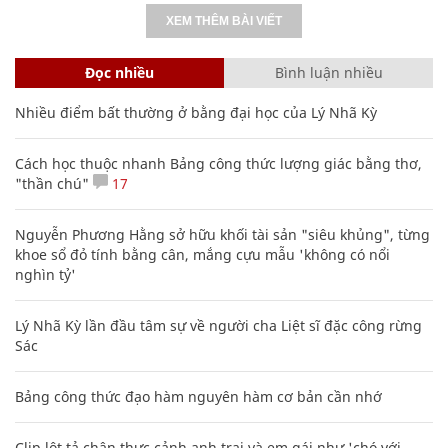
XEM THÊM BÀI VIẾT
Đọc nhiều
Bình luận nhiều
Nhiều điểm bất thường ở bằng đại học của Lý Nhã Kỳ
Cách học thuộc nhanh Bảng công thức lượng giác bằng thơ,
"thần chú"
17
Nguyễn Phương Hằng sở hữu khối tài sản "siêu khủng", từng
khoe sổ đỏ tính bằng cân, mắng cựu mẫu 'không có nổi
nghìn tỷ'
Lý Nhã Kỳ lần đầu tâm sự về người cha Liệt sĩ đặc công rừng
Sác
Bảng công thức đạo hàm nguyên hàm cơ bản cần nhớ
Clip lột tả chân thực cảnh anh trai và em gái như 'chó với