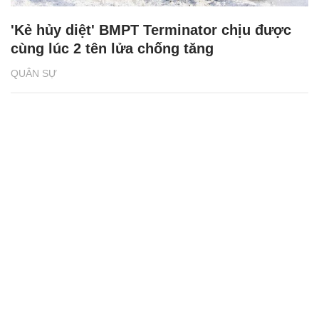
'Kẻ hủy diệt' BMPT Terminator chịu được
cùng lúc 2 tên lửa chống tăng
QUÂN SỰ