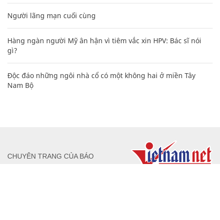
Người lãng mạn cuối cùng
Hàng ngàn người Mỹ ân hận vì tiêm vắc xin HPV: Bác sĩ nói
gì?
Độc đáo những ngôi nhà cổ có một không hai ở miền Tây
Nam Bộ
CHUYÊN TRANG CỦA BÁO
Tòa soạn: Tòa nhà Cục Tần Số, 115 Trần Duy Hưng Hà Nội
Giấy phép hoạt động báo chí: Số 09/GP-BTTTT, Bộ Thông tin và