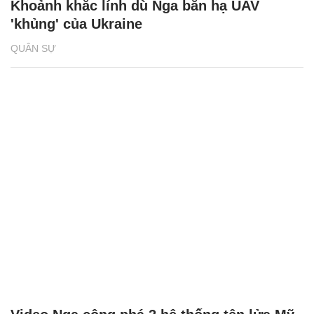
Khoảnh khắc lính dù Nga bắn hạ UAV
'khủng' của Ukraine
QUÂN SỰ