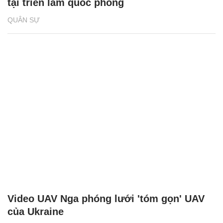
tại triển lãm quốc phòng
QUÂN SỰ
Video UAV Nga phóng lưới 'tóm gọn' UAV
của Ukraine