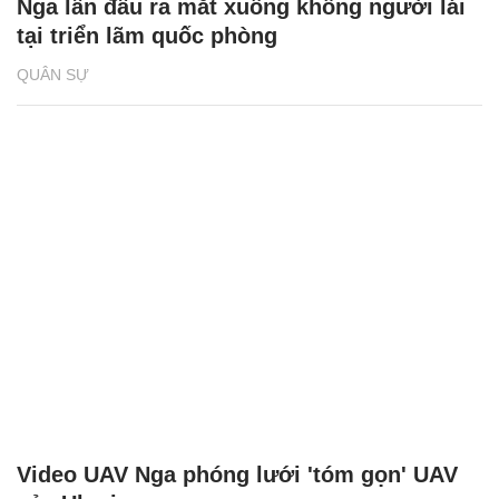
Nga lần đầu ra mắt xuồng không người lái
tại triển lãm quốc phòng
QUÂN SỰ
Video UAV Nga phóng lưới 'tóm gọn' UAV