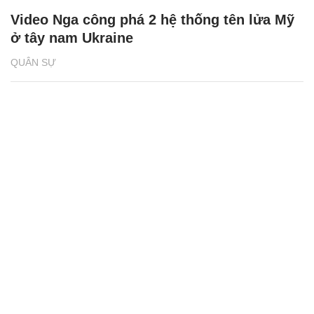
Video Nga công phá 2 hệ thống tên lửa Mỹ
ở tây nam Ukraine
QUÂN SỰ