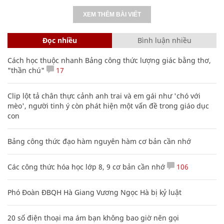
XEM THÊM BÀI VIẾT
Đọc nhiều
Bình luận nhiều
Cách học thuộc nhanh Bảng công thức lượng giác bằng thơ,
"thần chú"
17
Clip lột tả chân thực cảnh anh trai và em gái như 'chó với
mèo', người tinh ý còn phát hiện một vấn đề trong giáo dục
con
Bảng công thức đạo hàm nguyên hàm cơ bản cần nhớ
Các công thức hóa học lớp 8, 9 cơ bản cần nhớ
106
Phó Đoàn ĐBQH Hà Giang Vương Ngọc Hà bị kỷ luật
20 số điện thoại ma ám bạn không bao giờ nên gọi