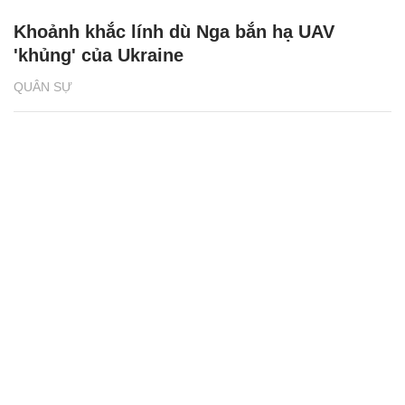
Khoảnh khắc lính dù Nga bắn hạ UAV
'khủng' của Ukraine
QUÂN SỰ