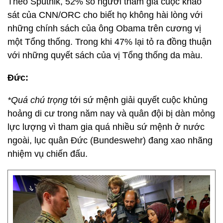
Theo Sputnik, 52% số người tham gia cuộc khảo
sát của CNN/ORC cho biết họ không hài lòng với
những chính sách của ông Obama trên cương vị
một Tổng thống. Trong khi 47% lại tỏ ra đồng thuận
với những quyết sách của vị Tổng thống da màu.
Đức:
*Quá chú trọng
tới sứ mệnh giải quyết cuộc khủng
hoảng di cư trong năm nay và quân đội bị dàn mỏng
lực lượng vì tham gia quá nhiều sứ mệnh ở nước
ngoài, lục quân Đức (Bundeswehr) đang xao nhãng
nhiệm vụ chiến đấu.