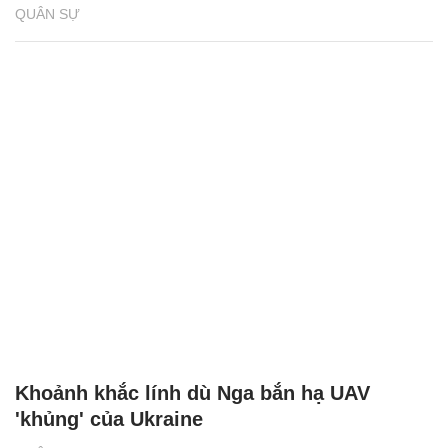
QUÂN SỰ
Khoảnh khắc lính dù Nga bắn hạ UAV
'khủng' của Ukraine