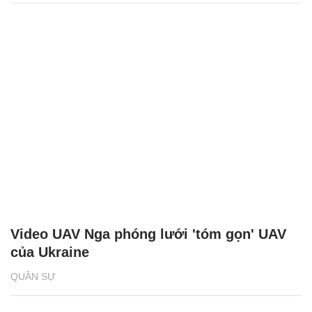
Video UAV Nga phóng lưới 'tóm gọn' UAV
của Ukraine
QUÂN SỰ