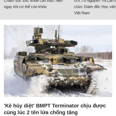
Chăm sóc sức khỏe cần thực hiện
GS.TS Nguyễn Thị Lan ti
ngay khi cơ thể còn khỏe
chức Giám đốc Học viện
Việt Nam
'Kẻ hủy diệt' BMPT Terminator chịu được
cùng lúc 2 tên lửa chống tăng