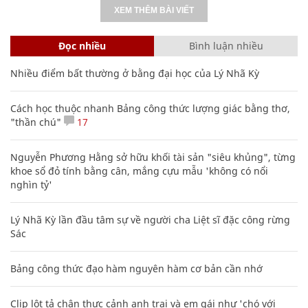
XEM THÊM BÀI VIẾT
Đọc nhiều
Bình luận nhiều
Nhiều điểm bất thường ở bằng đại học của Lý Nhã Kỳ
Cách học thuộc nhanh Bảng công thức lượng giác bằng thơ,
"thần chú"
17
Nguyễn Phương Hằng sở hữu khối tài sản "siêu khủng", từng
khoe sổ đỏ tính bằng cân, mắng cựu mẫu 'không có nổi
nghìn tỷ'
Lý Nhã Kỳ lần đầu tâm sự về người cha Liệt sĩ đặc công rừng
Sác
Bảng công thức đạo hàm nguyên hàm cơ bản cần nhớ
Clip lột tả chân thực cảnh anh trai và em gái như 'chó với