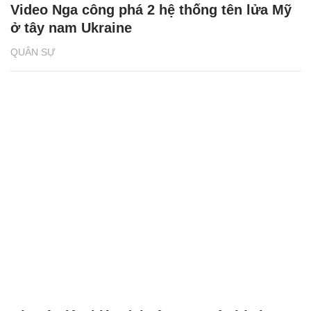
Video Nga công phá 2 hệ thống tên lửa Mỹ
ở tây nam Ukraine
QUÂN SỰ