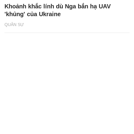
Khoảnh khắc lính dù Nga bắn hạ UAV
'khủng' của Ukraine
QUÂN SỰ