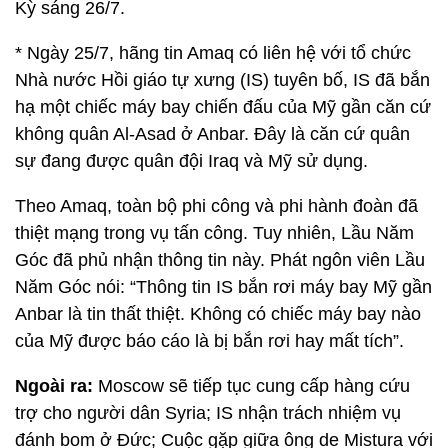
Kỳ sáng 26/7.
* Ngày 25/7, hãng tin Amaq có liên hệ với tổ chức
Nhà nước Hồi giáo tự xưng (IS) tuyên bố, IS đã bắn
hạ một chiếc máy bay chiến đấu của Mỹ gần căn cứ
không quân Al-Asad ở Anbar. Đây là căn cứ quân
sự đang được quân đội Iraq và Mỹ sử dụng.
Theo Amaq, toàn bộ phi công và phi hành đoàn đã
thiệt mạng trong vụ tấn công. Tuy nhiên, Lầu Năm
Góc đã phủ nhận thông tin này. Phát ngôn viên Lầu
Năm Góc nói: “Thông tin IS bắn rơi máy bay Mỹ gần
Anbar là tin thất thiệt. Không có chiếc máy bay nào
của Mỹ được báo cáo là bị bắn rơi hay mất tích”.
Ngoài ra:
Moscow sẽ tiếp tục cung cấp hàng cứu
trợ cho người dân Syria; IS nhận trách nhiệm vụ
đánh bom ở Đức; Cuộc gặp giữa ông de Mistura với