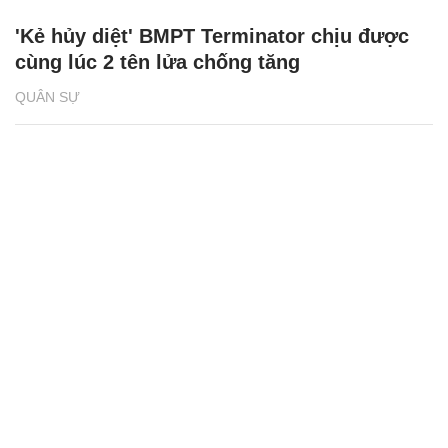
'Kẻ hủy diệt' BMPT Terminator chịu được
cùng lúc 2 tên lửa chống tăng
QUÂN SỰ