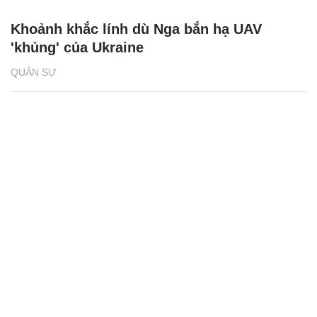
Khoảnh khắc lính dù Nga bắn hạ UAV
'khủng' của Ukraine
QUÂN SỰ