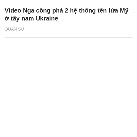
Video Nga công phá 2 hệ thống tên lửa Mỹ
ở tây nam Ukraine
QUÂN SỰ