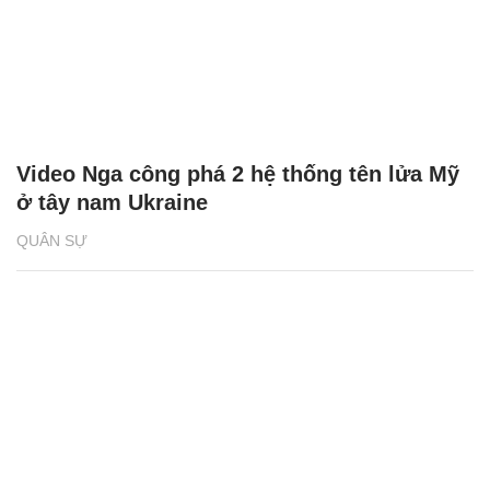
Video Nga công phá 2 hệ thống tên lửa Mỹ
ở tây nam Ukraine
QUÂN SỰ