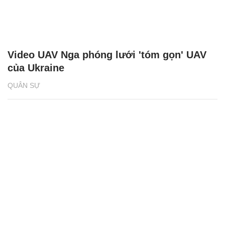
Video UAV Nga phóng lưới 'tóm gọn' UAV
của Ukraine
QUÂN SỰ