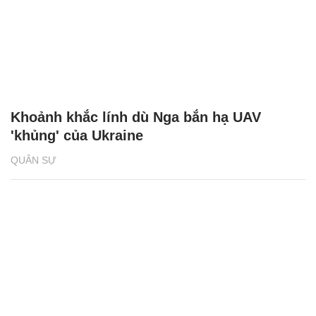
Khoảnh khắc lính dù Nga bắn hạ UAV
'khủng' của Ukraine
QUÂN SỰ