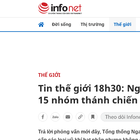
Đời sống
Thị trường
Thế giới
THẾ GIỚI
Tin thế giới 18h30: N
15 nhóm thánh chiến 
Trả lời phỏng vấn mới đây, Tổng thống Nga
cấp các loại vũ khí hạt nhân nhưng không