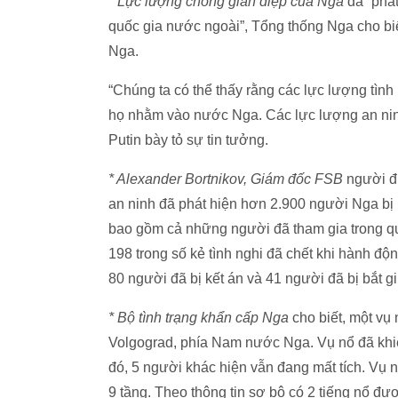
* Lực lượng chống gián điệp của Nga
đã “phát
quốc gia nước ngoài”, Tổng thống Nga cho biế
Nga.
“Chúng ta có thể thấy rằng các lực lượng tì
họ nhằm vào nước Nga. Các lực lượng an ninh
Putin bày tỏ sự tin tưởng.
* Alexander Bortnikov, Giám đốc FSB
người đ
an ninh đã phát hiện hơn 2.900 người Nga bị n
bao gồm cả những người đã tham gia trong quân
198 trong số kẻ tình nghi đã chết khi hành độ
80 người đã bị kết án và 41 người đã bị bắt gi
* Bộ tình trạng khẩn cấp Nga
cho biết, một vụ 
Volgograd, phía Nam nước Nga. Vụ nổ đã khi
đó, 5 người khác hiện vẫn đang mất tích. Vụ n
9 tầng. Theo thông tin sơ bộ có 2 tiếng nổ đư