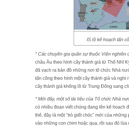
IS lộ kế hoạch tấn c
* Các chuyên gia quân sự thuộc Viện nghiên 
châu Âu theo hình cây thánh giá từ Thổ Nhĩ K
đã vạch ra bản đồ những nơi tổ chức Nhà nướ
tấn công theo hình một cây thánh giá và nghi
cây thánh giá khổng lồ từ Trung Đông sang c
* Mới đây, một số tài liệu của Tổ chức Nhà nư
có nhiều đoạn viết chúng đang lên kế hoạch 
thể, đây là một "trò giết chóc" mới của nhữn
vào những con chim hoặc quạ, rồi sau đó lùa