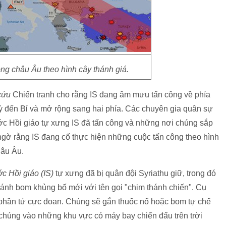
ông châu Âu theo hình cây thánh giá.
cứu
Chiến tranh cho rằng IS đang âm mưu tấn công về phía
ỳ đến Bỉ và mở rộng sang hai phía. Các chuyên gia quân sự
c Hồi giáo tự xưng IS đã tấn công và những nơi chúng sắp
 ngờ rằng IS đang cố thực hiện những cuộc tấn công theo hình
hâu Âu.
ớc Hồi giáo (IS)
tự xưng đã bị quân đội Syriathu giữ, trong đó
đánh bom khủng bố mới với tên gọi "chim thánh chiến". Cụ
g phần tử cực đoan. Chúng sẽ gắn thuốc nổ hoặc bom tự chế
 chúng vào những khu vực có máy bay chiến đấu trên trời