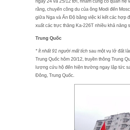
ngày 24 và 25/12 tới, nhằm củng cố quan hệ v
rằng, chuyến công du của ông Modi đến Mosc
giữa Nga và Ấn Độ bằng việc kí kết các hợp đồ
xuất các trực thăng Ka-226T nhiều khả năng 
Trung Quốc
* Ít nhất 91 người mất tích
sau một vụ lở đất l
Trung Quốc hôm 20/12, truyền thông Trung Quố
lượng cứu hộ đến hiện trường ngay lập tức s
Đông, Trung Quốc.