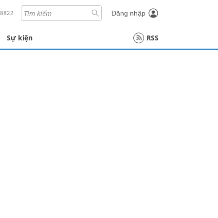
18822
Đăng nhập
Sự kiện
RSS