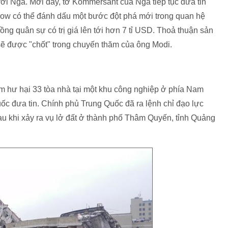
ới Nga. Mới đây, tờ Kommersant của Nga tiếp tục đưa tin
ow có thể đánh dấu một bước đột phá mới trong quan hệ
ng quân sự có trị giá lên tới hơn 7 tỉ USD. Thoả thuận sản
sẽ được "chốt" trong chuyến thăm của ông Modi.
àm hư hại 33 tòa nhà tại một khu công nghiệp ở phía Nam
c đưa tin. Chính phủ Trung Quốc đã ra lệnh chỉ đạo lực
au khi xảy ra vụ lở đất ở thành phố Thâm Quyến, tỉnh Quảng