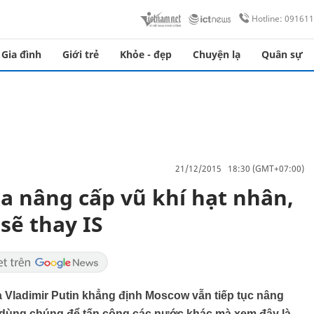
Hotline: 09161
Gia đình
Giới trẻ
Khỏe - đẹp
Chuyện lạ
Quân sự
21/12/2015 18:30 (GMT+07:00)
ga nâng cấp vũ khí hạt nhân,
sẽ thay IS
 Vladimir Putin khẳng định Moscow vẫn tiếp tục nâng
 dùng chúng để tấn công các nước khác mà xem đây là