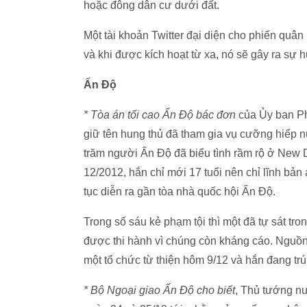
hoặc đông dân cư dưới đất.
Một tài khoản Twitter đại diện cho phiến quâ
và khi được kích hoạt từ xa, nó sẽ gây ra sự hủ
Ấn Độ
* Tòa án tối cao Ấn Độ bác đơn
của Ủy ban Phụ
giữ tên hung thủ đã tham gia vụ cưỡng hiếp n
trăm người Ấn Độ đã biểu tình rầm rộ ở New De
12/2012, hắn chỉ mới 17 tuổi nên chỉ lĩnh bản
tục diễn ra gần tòa nhà quốc hội Ấn Độ.
Trong số sáu kẻ phạm tội thì một đã tự sát tro
được thi hành vì chúng còn kháng cáo. Nguồn 
một tổ chức từ thiện hôm 9/12 và hắn đang trú 
* Bộ Ngoại giao Ấn Độ cho biết
, Thủ tướng n