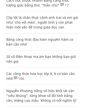
Cách học thuộc nhanh Bảng công thức
lượng giác bằng thơ, "thần chú"
17
Clip lột tả chân thực cảnh anh trai và em gái
như 'chó với mèo', người tinh ý còn phát
hiện một vấn đề trong giáo dục con
Bảng công thức đạo hàm nguyên hàm cơ
bản cần nhớ
20 số điện thoại ma ám bạn không bao giờ
nên gọi
Các công thức hóa học lớp 8, 9 cơ bản cần
nhớ
106
Nguyễn Phương Hằng sở hữu khối tài sản
"siêu khủng", từng khoe sổ đỏ tính bằng
cân, mắng cựu mẫu 'không có nổi nghìn tỷ'