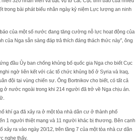
 hiện 320 nhân viên và đặc vụ từ các Cục tình báo của nhiều
t trong bài phát biểu nhân ngày kỷ niệm Lực lượng an ninh
nh báo của một số nước đang tăng cường nỗ lực hoạt động của
 của Nga sẵn sàng đáp trả thích đáng thách thức này”, ông
ứng đầu Ủy ban chống khủng bố quốc gia Nga cho biết Cục
ghi ngờ liên kết với các tổ chức khủng bố ở Syria và Iraq,
 đội tại vùng chiến sự. Ông Bortnikov cho biết, có tất cả
ng ở nước ngoài trong khi 214 người đã trở về Nga chịu án.
ữ.
nổ khí ga đã xảy ra ở một tòa nhà dân cư ở thành phố
ến 1 người thiệt mạng và 11 người khác bị thương. Bên cạnh
ổ xảy ra vào ngày 20/12, trên tầng 7 của một tòa nhà cư dân
ợc nghe thấy.