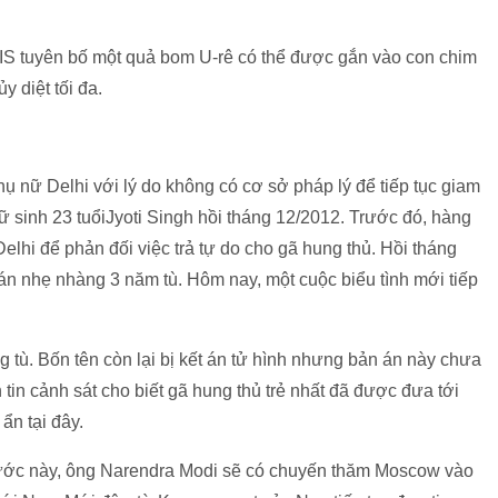
n IS tuyên bố một quả bom U-rê có thể được gắn vào con chim
y diệt tối đa.
 nữ Delhi với lý do không có cơ sở pháp lý để tiếp tục giam
ữ sinh 23 tuổiJyoti Singh hồi tháng 12/2012. Trước đó, hàng
lhi để phản đối việc trả tự do cho gã hung thủ. Hồi tháng
 án nhẹ nhàng 3 năm tù. Hôm nay, một cuộc biểu tình mới tiếp
ng tù. Bốn tên còn lại bị kết án tử hình nhưng bản án này chưa
tin cảnh sát cho biết gã hung thủ trẻ nhất đã được đưa tới
ẩn tại đây.
ước này, ông Narendra Modi sẽ có chuyến thăm Moscow vào