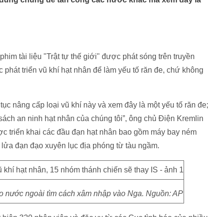
phim tài liệu "Trật tự thế giới" được phát sóng trên truyền
phát triển vũ khí hạt nhân để làm yếu tố răn đe, chứ không
ục nâng cấp loại vũ khí này và xem đây là một yếu tố răn đe;
sách an ninh hạt nhân của chúng tôi”, ông chủ Điện Kremlin
ợc triển khai các đầu đạn hạt nhân bao gồm máy bay ném
n lửa đạn đạo xuyên lục địa phóng từ tàu ngầm.
báo nước ngoài tìm cách xâm nhập vào Nga. Nguồn: AP