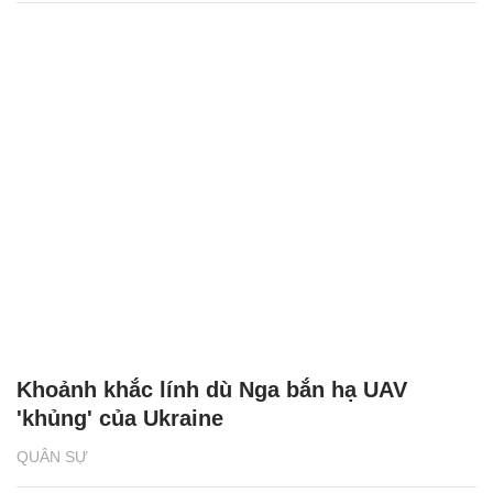
Khoảnh khắc lính dù Nga bắn hạ UAV
'khủng' của Ukraine
QUÂN SỰ