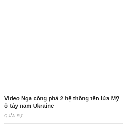
Video Nga công phá 2 hệ thống tên lửa Mỹ
ở tây nam Ukraine
QUÂN SỰ