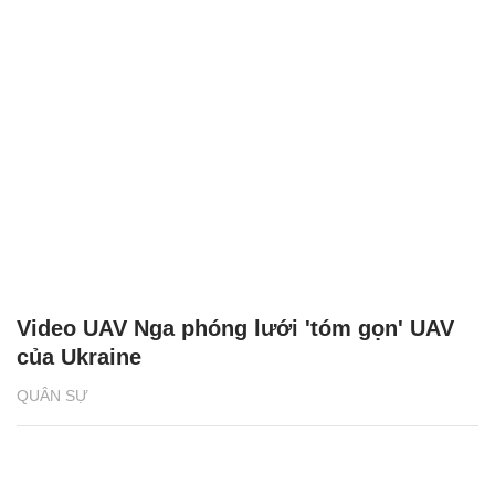
Video UAV Nga phóng lưới 'tóm gọn' UAV
của Ukraine
QUÂN SỰ