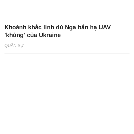
Khoảnh khắc lính dù Nga bắn hạ UAV
'khủng' của Ukraine
QUÂN SỰ