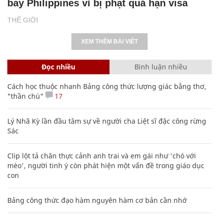
bay Philippines vì bị phạt quá hạn visa
THẾ GIỚI
XEM THÊM BÀI VIẾT
Đọc nhiều
Bình luận nhiều
Cách học thuộc nhanh Bảng công thức lượng giác bằng thơ,
"thần chú"
17
Lý Nhã Kỳ lần đầu tâm sự về người cha Liệt sĩ đặc công rừng
Sác
Clip lột tả chân thực cảnh anh trai và em gái như 'chó với
mèo', người tinh ý còn phát hiện một vấn đề trong giáo dục
con
Bảng công thức đạo hàm nguyên hàm cơ bản cần nhớ