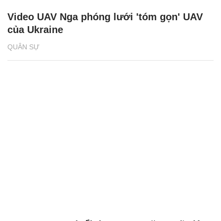
Video UAV Nga phóng lưới 'tóm gọn' UAV
của Ukraine
QUÂN SỰ