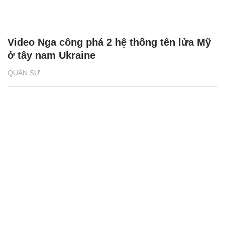
Video Nga công phá 2 hệ thống tên lửa Mỹ
ở tây nam Ukraine
QUÂN SỰ