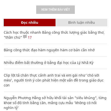
XEM THÊM BÀI VIẾT
Đọc nhiều
Bình luận nhiều
Cách học thuộc nhanh Bảng công thức lượng giác bằng thơ,
"thần chú"
17
Bảng công thức đạo hàm nguyên hàm cơ bản cần nhớ
Nhiều điểm bất thường ở bằng đại học của Lý Nhã Kỳ
Clip lột tả chân thực cảnh anh trai và em gái như 'chó với
mèo', người tinh ý còn phát hiện một vấn đề trong giáo dục
con
Nguyễn Phương Hằng sở hữu khối tài sản "siêu khủng", từng
khoe sổ đỏ tính bằng cân, mắng cựu mẫu 'không có nổi
nghìn tỷ'