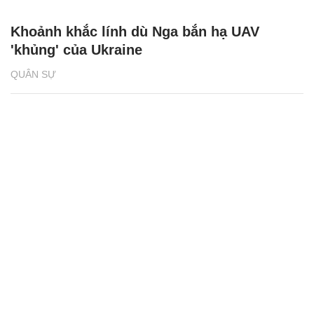
Khoảnh khắc lính dù Nga bắn hạ UAV
'khủng' của Ukraine
QUÂN SỰ