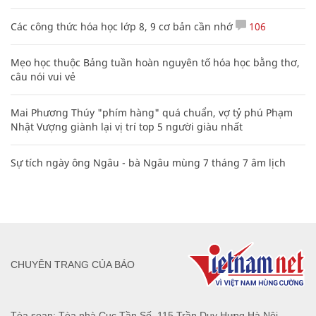
Các công thức hóa học lớp 8, 9 cơ bản cần nhớ
106
Mẹo học thuộc Bảng tuần hoàn nguyên tố hóa học bằng thơ,
câu nói vui vẻ
Mai Phương Thúy "phím hàng" quá chuẩn, vợ tỷ phú Phạm
Nhật Vượng giành lại vị trí top 5 người giàu nhất
Sự tích ngày ông Ngâu - bà Ngâu mùng 7 tháng 7 âm lịch
CHUYÊN TRANG CỦA BÁO
Tòa soạn: Tòa nhà Cục Tần Số, 115 Trần Duy Hưng Hà Nội