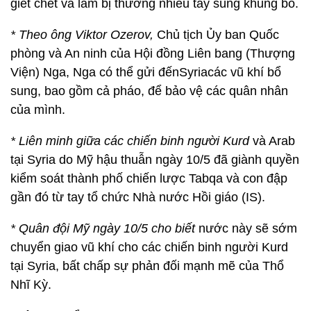
giết chết và làm bị thương nhiều tay súng khủng bố.
* Theo ông Viktor Ozerov,
Chủ tịch Ủy ban Quốc
phòng và An ninh của Hội đồng Liên bang (Thượng
Viện) Nga, Nga có thể gửi đếnSyriacác vũ khí bổ
sung, bao gồm cả pháo, để bảo vệ các quân nhân
của mình.
* Liên minh giữa các chiến binh người Kurd
và Arab
tại Syria do Mỹ hậu thuẫn ngày 10/5 đã giành quyền
kiểm soát thành phố chiến lược Tabqa và con đập
gần đó từ tay tổ chức Nhà nước Hồi giáo (IS).
* Quân đội Mỹ ngày 10/5 cho biết
nước này sẽ sớm
chuyển giao vũ khí cho các chiến binh người Kurd
tại Syria, bất chấp sự phản đối mạnh mẽ của Thổ
Nhĩ Kỳ.