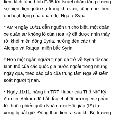
tiêm kích tàng hình F-35 tới Israel nhằm tăng cường
sự hiện diện quân sự trong khu vực, cũng như theo
dõi hoạt động của quân đội Nga ở Syria.
* AMN ngày 10/11 dẫn nguồn tin cho biết, một đoàn
xe quân sự khổng lồ của Hoa Kỳ đã được nhìn thấy
rời khỏi miền đông Syria, hướng đến các tỉnh
Aleppo và Raqqa, miền bắc Syria.
* Hơn một ngàn người tị nạn đã trở về Syria từ các
lãnh thổ của các quốc gia nước ngoài trong những
ngày qua, theo báo cáo của trung tâm Nga về kiểm
soát người tị nạn.
* Ngày 11/11, hãng tin TRT Haber của Thổ Nhĩ Kỳ
đưa tin, Ankara đã bắt đầu chohồi hương các phần
tử thuộc phiến quân Nhà nước Hồi giáo (IS) tự
xưng bị bắt giữ. Động thái diễn ra sau khi Bộ trưởng