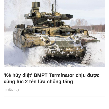
'Kẻ hủy diệt' BMPT Terminator chịu được
cùng lúc 2 tên lửa chống tăng
QUÂN SỰ