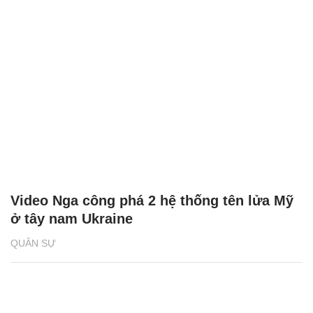
Video Nga công phá 2 hệ thống tên lửa Mỹ
ở tây nam Ukraine
QUÂN SỰ