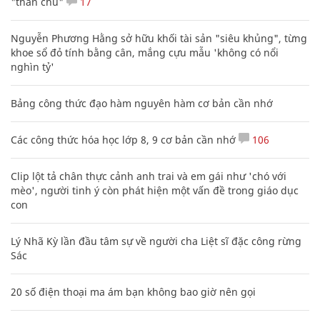
"thần chú"
17
Nguyễn Phương Hằng sở hữu khối tài sản "siêu khủng", từng
khoe sổ đỏ tính bằng cân, mắng cựu mẫu 'không có nổi
nghìn tỷ'
Bảng công thức đạo hàm nguyên hàm cơ bản cần nhớ
Các công thức hóa học lớp 8, 9 cơ bản cần nhớ
106
Clip lột tả chân thực cảnh anh trai và em gái như 'chó với
mèo', người tinh ý còn phát hiện một vấn đề trong giáo dục
con
Lý Nhã Kỳ lần đầu tâm sự về người cha Liệt sĩ đặc công rừng
Sác
20 số điện thoại ma ám bạn không bao giờ nên gọi