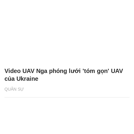
Video UAV Nga phóng lưới 'tóm gọn' UAV
của Ukraine
QUÂN SỰ