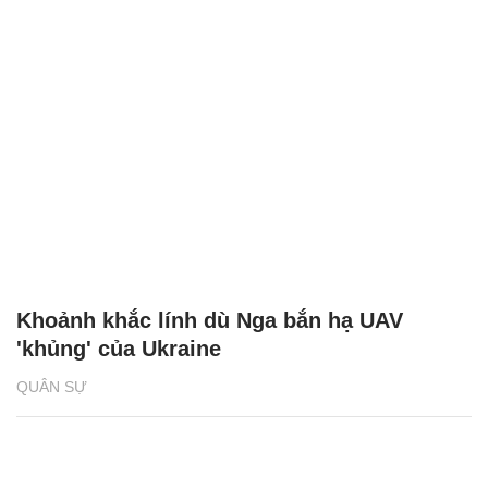
Khoảnh khắc lính dù Nga bắn hạ UAV
'khủng' của Ukraine
QUÂN SỰ