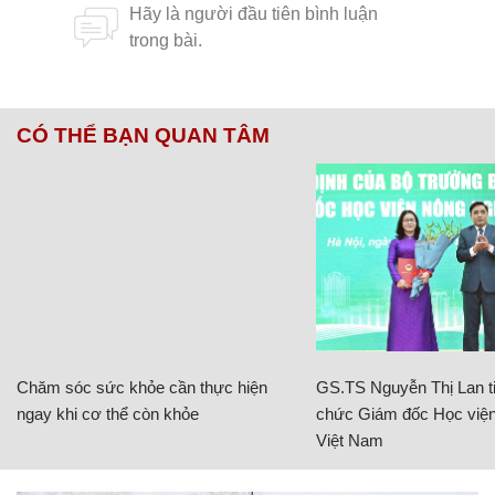
CÓ THỂ BẠN QUAN TÂM
Chăm sóc sức khỏe cần thực hiện
GS.TS Nguyễn Thị Lan ti
ngay khi cơ thể còn khỏe
chức Giám đốc Học viện
Việt Nam