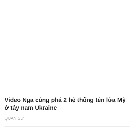
Video Nga công phá 2 hệ thống tên lửa Mỹ
ở tây nam Ukraine
QUÂN SỰ