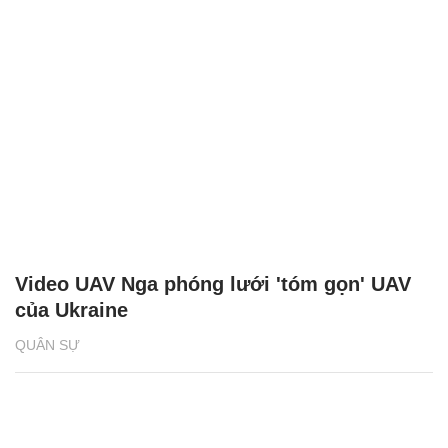
Video UAV Nga phóng lưới 'tóm gọn' UAV
của Ukraine
QUÂN SỰ