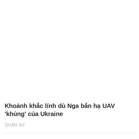
Khoảnh khắc lính dù Nga bắn hạ UAV
'khủng' của Ukraine
QUÂN SỰ