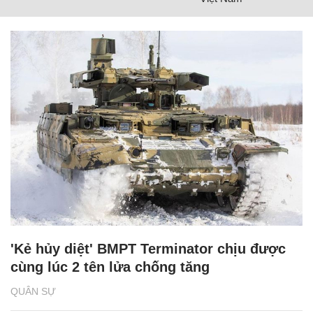
'Kẻ hủy diệt' BMPT Terminator chịu được
cùng lúc 2 tên lửa chống tăng
QUÂN SỰ