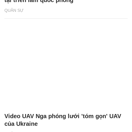
QUÂN SỰ
Video UAV Nga phóng lưới 'tóm gọn' UAV
của Ukraine