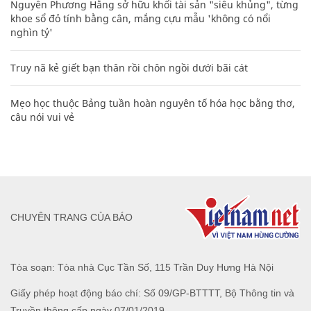
Nguyễn Phương Hằng sở hữu khối tài sản "siêu khủng", từng
khoe sổ đỏ tính bằng cân, mắng cựu mẫu 'không có nổi
nghìn tỷ'
Truy nã kẻ giết bạn thân rồi chôn ngồi dưới bãi cát
Mẹo học thuộc Bảng tuần hoàn nguyên tố hóa học bằng thơ,
câu nói vui vẻ
CHUYÊN TRANG CỦA BÁO
Tòa soạn: Tòa nhà Cục Tần Số, 115 Trần Duy Hưng Hà Nội
Giấy phép hoạt động báo chí: Số 09/GP-BTTTT, Bộ Thông tin và
Truyền thông cấp ngày 07/01/2019.