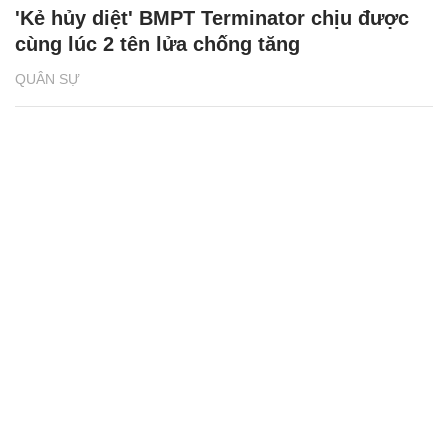
'Kẻ hủy diệt' BMPT Terminator chịu được
cùng lúc 2 tên lửa chống tăng
QUÂN SỰ