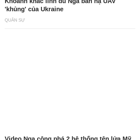
Khoảnh khắc lính dù Nga bắn hạ UAV
'khủng' của Ukraine
QUÂN SỰ
Video Nga công phá 2 hệ thống tên lửa Mỹ