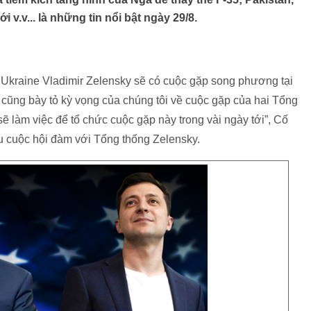
 v.v... là những tin nổi bật ngày 29/8.
Ukraine Vladimir Zelensky sẽ có cuộc gặp song phương tại
i cũng bày tỏ kỳ vọng của chúng tôi về cuộc gặp của hai Tổng
ẽ làm việc để tổ chức cuộc gặp này trong vài ngày tới”, Cố
u cuộc hội đàm với Tổng thống Zelensky.