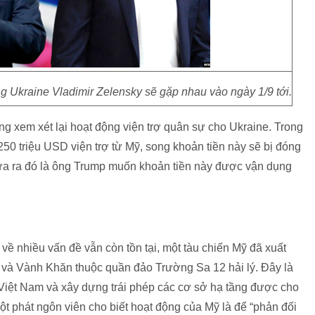
 Ukraine Vladimir Zelensky sẽ gặp nhau vào ngày 1/9 tới.
g xem xét lại hoạt động viện trợ quân sự cho Ukraine. Trong
0 triệu USD viện trợ từ Mỹ, song khoản tiền này sẽ bị đóng
đưa ra đó là ông Trump muốn khoản tiền này được vận dụng
ề nhiều vấn đề vẫn còn tồn tại, một tàu chiến Mỹ đã xuất
 và Vành Khăn thuộc quần đảo Trường Sa 12 hải lý. Đây là
ệt Nam và xây dựng trái phép các cơ sở hạ tầng được cho
ột phát ngôn viên cho biết hoạt động của Mỹ là để “phản đối