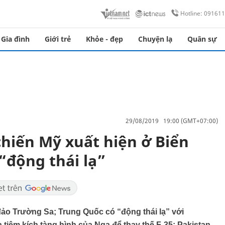
Hotline: 09161
Gia đình
Giới trẻ
Khỏe - đẹp
Chuyện lạ
Quân sự
29/08/2019 19:00 (GMT+07:00)
 chiến Mỹ xuất hiện ở Biển
“động thái lạ”
đảo Trường Sa; Trung Quốc có “động thái lạ” với
 tiêm kích tàng hình của Nga để thay thế F-35; Pakistan,