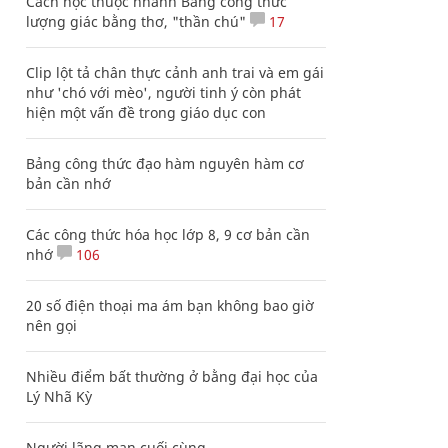
Cách học thuộc nhanh Bảng công thức
lượng giác bằng thơ, "thần chú"
17
Clip lột tả chân thực cảnh anh trai và em gái
như 'chó với mèo', người tinh ý còn phát
hiện một vấn đề trong giáo dục con
Bảng công thức đạo hàm nguyên hàm cơ
bản cần nhớ
Các công thức hóa học lớp 8, 9 cơ bản cần
nhớ
106
20 số điện thoại ma ám bạn không bao giờ
nên gọi
Nhiều điểm bất thường ở bằng đại học của
Lý Nhã Kỳ
Người lãng mạn cuối cùng