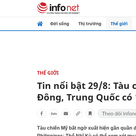
Đời sống
Thị trường
Thế giới
THẾ GIỚI
Tin nổi bật 29/8: Tàu
Đông, Trung Quốc có 
Tàu chiến Mỹ bất ngờ xuất hiện gần quần 
Philippines; Thổ Nhĩ Kỳ có thể xem xét mua