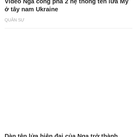
Video Nga công phá 2 hệ thống tên lửa Mỹ
ở tây nam Ukraine
QUÂN SỰ
Dàn tên lửa hiện đại của Nga trở thành