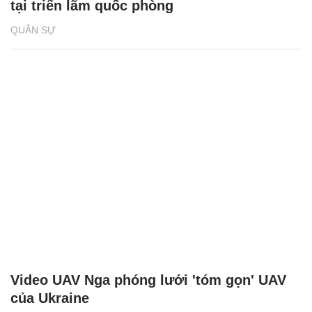
tại triển lãm quốc phòng
QUÂN SỰ
Video UAV Nga phóng lưới 'tóm gọn' UAV
của Ukraine