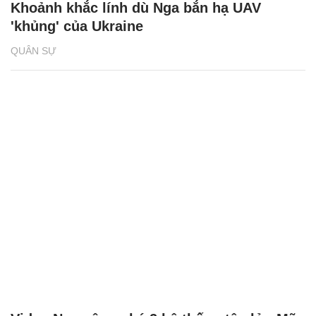
Khoảnh khắc lính dù Nga bắn hạ UAV
'khủng' của Ukraine
QUÂN SỰ