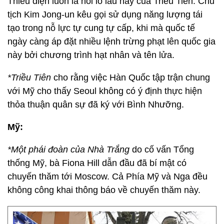
Thiếu điện luôn là nỗi lo lâu nay của Triều Tiên. Chủ
tịch Kim Jong-un kêu gọi sử dụng năng lượng tái
tạo trong nỗ lực tự cung tự cấp, khi mà quốc tế
ngày càng áp đặt nhiều lệnh trừng phạt lên quốc gia
này bởi chương trình hạt nhân và tên lửa.
*Triều Tiên
cho rằng việc Hàn Quốc tập trận chung
với Mỹ cho thấy Seoul không có ý định thực hiện
thỏa thuận quân sự đã ký với Bình Nhưỡng.
Mỹ:
*Một phái đoàn của Nhà Trắng
do cố vấn Tổng
thống Mỹ, bà Fiona Hill dẫn đầu đã bí mật có
chuyến thăm tới Moscow. Cả Phía Mỹ và Nga đều
không công khai thông báo về chuyến thăm này.