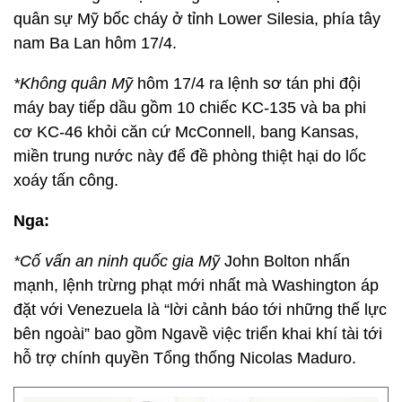
quân sự Mỹ bốc cháy ở tỉnh Lower Silesia, phía tây
nam Ba Lan hôm 17/4.
*Không quân Mỹ
hôm 17/4 ra lệnh sơ tán phi đội
máy bay tiếp dầu gồm 10 chiếc KC-135 và ba phi
cơ KC-46 khỏi căn cứ McConnell, bang Kansas,
miền trung nước này để đề phòng thiệt hại do lốc
xoáy tấn công.
Nga:
*Cố vấn an ninh quốc gia Mỹ
John Bolton nhấn
mạnh, lệnh trừng phạt mới nhất mà Washington áp
đặt với Venezuela là “lời cảnh báo tới những thế lực
bên ngoài” bao gồm Ngavề việc triển khai khí tài tới
hỗ trợ chính quyền Tổng thống Nicolas Maduro.