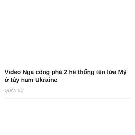
Video Nga công phá 2 hệ thống tên lửa Mỹ
ở tây nam Ukraine
QUÂN SỰ