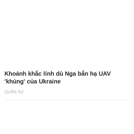
Khoảnh khắc lính dù Nga bắn hạ UAV
'khủng' của Ukraine
QUÂN SỰ