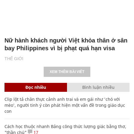
Nữ hành khách người Việt khỏa thân ở sân
bay Philippines vì bị phạt quá hạn visa
THẾ GIỚI
XEM THÊM BÀI VIẾT
Đọc nhiều
Bình luận nhiều
Clip lột tả chân thực cảnh anh trai và em gái như 'chó với
mèo', người tinh ý còn phát hiện một vấn đề trong giáo dục
con
Cách học thuộc nhanh Bảng công thức lượng giác bằng thơ,
"thần chú"
17