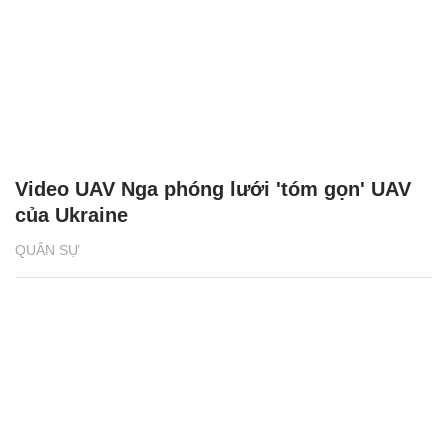
Video UAV Nga phóng lưới 'tóm gọn' UAV
của Ukraine
QUÂN SỰ