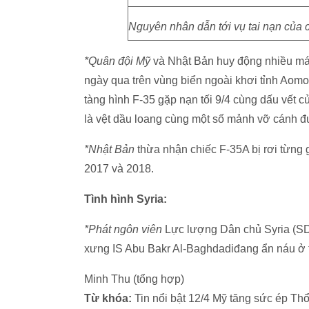
Nguyên nhân dẫn tới vụ tai nạn của
*Quân đội Mỹ
và Nhật Bản huy động nhiều máy 
ngày qua trên vùng biển ngoài khơi tỉnh Aomo
tàng hình F-35 gặp nạn tối 9/4 cùng dấu vết c
là vệt dầu loang cùng một số mảnh vỡ cánh đu
*Nhật Bản
thừa nhận chiếc F-35A bị rơi từng 
2017 và 2018.
Tình hình Syria:
*Phát ngôn viên
Lực lượng Dân chủ Syria (SDF
xưng IS Abu Bakr Al-Baghdadiđang ẩn náu ở tỉn
Minh Thu (tổng hợp)
Từ khóa:
Tin nổi bật 12/4 Mỹ tăng sức ép Thổ