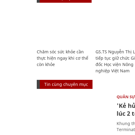
Chăm sóc sức khỏe cần
GS.TS Nguyễn Thị 
thực hiện ngay khi cơ thể
tiếp tục giữ chức 
còn khỏe
đốc Học viện Nông
nghiệp Việt Nam
Tin cùng chuyên mục
QUÂN S
'Kẻ h
lúc 2 
Khung th
Terminato