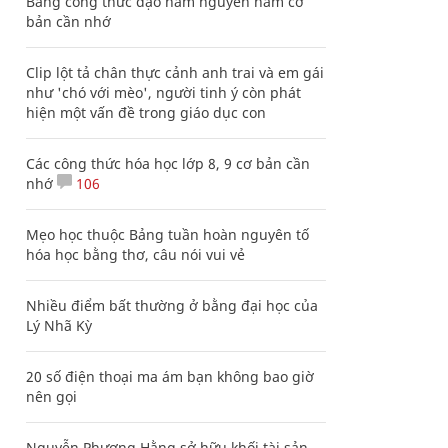
Bảng công thức đạo hàm nguyên hàm cơ
bản cần nhớ
Clip lột tả chân thực cảnh anh trai và em gái
như 'chó với mèo', người tinh ý còn phát
hiện một vấn đề trong giáo dục con
Các công thức hóa học lớp 8, 9 cơ bản cần
nhớ
106
Mẹo học thuộc Bảng tuần hoàn nguyên tố
hóa học bằng thơ, câu nói vui vẻ
Nhiều điểm bất thường ở bằng đại học của
Lý Nhã Kỳ
20 số điện thoại ma ám bạn không bao giờ
nên gọi
Nguyễn Phương Hằng sở hữu khối tài sản