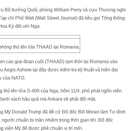
ựu Bộ trưởng Quốc phòng William Perry và cựu Thượng nghị
ạp chí Phố Wall (Wall Street Journal) đã kêu gọi Tổng thống
Hoa Kỳ đối với Nga.
 phòng thủ tên lửa THAAD tại Romania.
tầm cao giai đoạn cuối (THAAD) tạm thời tại Romania vào
u Aegis Ashore tại đây được kiểm tra kỹ thuật và hiện đại
ầu của NATO.
 thủ tên lửa S-400 của Nga, hôm 11/4, phó phát ngôn viên
 danh sách hậu quả mà Ankara sẽ phải đối mặt.
ng Mỹ Donald Trump đã đề cử Đô đốc Bill Moran làm Tư lệnh
 người chuẩn bị mãn nhiệm trong thời gian tới. Đô đốc
g viện Mỹ để được phê chuẩn vị trí mới.