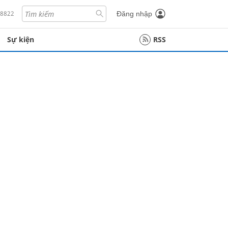
18822
Đăng nhập
Sự kiện
RSS