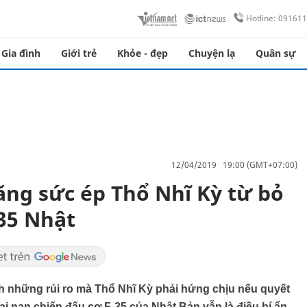
Hotline: 09161
Gia đình
Giới trẻ
Khỏe - đẹp
Chuyện lạ
Quân sự
12/04/2019 19:00 (GMT+07:00)
tăng sức ép Thổ Nhĩ Kỳ từ bỏ
-35 Nhật
ch những rủi ro mà Thổ Nhĩ Kỳ phải hứng chịu nếu quyết
i nạn chiến đấu cơ F-35 của Nhật Bản vẫn là điều bí ẩn