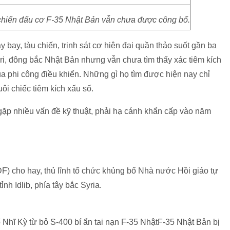
 chiến đấu cơ F-35 Nhật Bản vẫn chưa được công bố.
bay, tàu chiến, trinh sát cơ hiện đại quần thảo suốt gần ba
ri, đông bắc Nhật Bản nhưng vẫn chưa tìm thấy xác tiêm kích
ủa phi công điều khiển. Những gì họ tìm được hiện nay chỉ
ôi chiếc tiêm kích xấu số.
gặp nhiều vấn đề kỹ thuật, phải hạ cánh khẩn cấp vào năm
) cho hay, thủ lĩnh tổ chức khủng bố Nhà nước Hồi giáo tự
h Idlib, phía tây bắc Syria.
 Nhĩ Kỳ từ bỏ S-400 bí ẩn tai nạn F-35 NhậtF-35 Nhật Bản bị