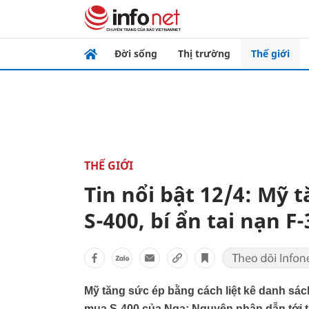
Đời sống
Thị trường
Thế giới
THẾ GIỚI
Tin nổi bật 12/4: Mỹ 
S-400, bí ẩn tai nạn F
Mỹ tăng sức ép bằng cách liệt kê danh sá
mua S-400 của Nga; Nguyên nhân dẫn tới ta