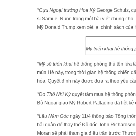
*Cựu Ngoại trưởng Hoa Kỳ
George Schulz, c
sĩ Samuel Nunn trong một bài viết chung cho T
Mỹ Donald Trump xem xét lại chính sách của 
Mỹ triển khai hệ thống
*Mỹ sẽ triển khai
hệ thống phòng thủ tên lửa 
mùa Hè này, trong thời gian hệ thống chiến đấ
hóa. Quyết định này được đưa ra theo yêu c
*Do Thổ Nhĩ Kỳ
quyết tâm mua hệ thống phòng
Bộ Ngoại giao Mỹ Robert Palladino đã liệt kê
*Lầu Năm Góc
ngày 11/4 thông báo Tổng thố
hải quân để thay thế Đô đốc John Richardson,
Moran sẽ phải tham gia điều trần trước Thượn