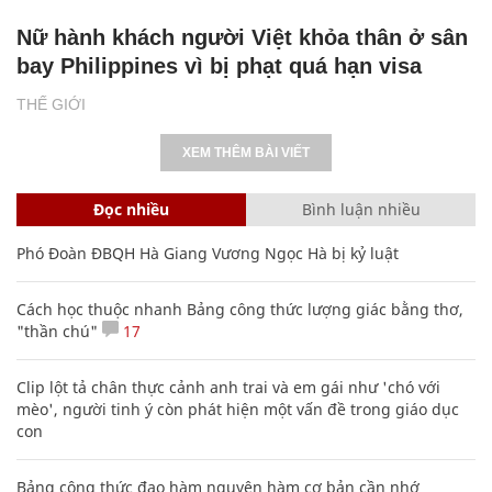
Nữ hành khách người Việt khỏa thân ở sân
bay Philippines vì bị phạt quá hạn visa
THẾ GIỚI
XEM THÊM BÀI VIẾT
Đọc nhiều
Bình luận nhiều
Phó Đoàn ĐBQH Hà Giang Vương Ngọc Hà bị kỷ luật
Cách học thuộc nhanh Bảng công thức lượng giác bằng thơ,
"thần chú"
17
Clip lột tả chân thực cảnh anh trai và em gái như 'chó với
mèo', người tinh ý còn phát hiện một vấn đề trong giáo dục
con
Bảng công thức đạo hàm nguyên hàm cơ bản cần nhớ