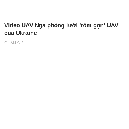
Video UAV Nga phóng lưới 'tóm gọn' UAV
của Ukraine
QUÂN SỰ