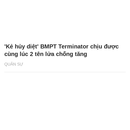
'Kẻ hủy diệt' BMPT Terminator chịu được
cùng lúc 2 tên lửa chống tăng
QUÂN SỰ