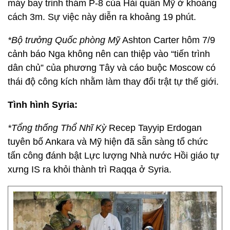
máy bay trinh thám P-8 của Hải quân Mỹ ở khoảng
cách 3m. Sự việc này diễn ra khoảng 19 phút.
*Bộ trưởng Quốc phòng Mỹ
Ashton Carter hôm 7/9
cảnh báo Nga không nên can thiệp vào “tiến trình
dân chủ” của phương Tây và cáo buộc Moscow có
thái độ công kích nhằm làm thay đổi trật tự thế giới.
Tình hình Syria:
*Tổng thống Thổ Nhĩ Kỳ
Recep Tayyip Erdogan
tuyên bố Ankara và Mỹ hiện đã sẵn sàng tổ chức
tấn công đánh bật Lực lượng Nhà nước Hồi giáo tự
xưng IS ra khỏi thành trì Raqqa ở Syria.