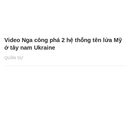
Video Nga công phá 2 hệ thống tên lửa Mỹ
ở tây nam Ukraine
QUÂN SỰ