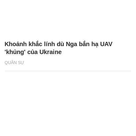
Khoảnh khắc lính dù Nga bắn hạ UAV
'khủng' của Ukraine
QUÂN SỰ