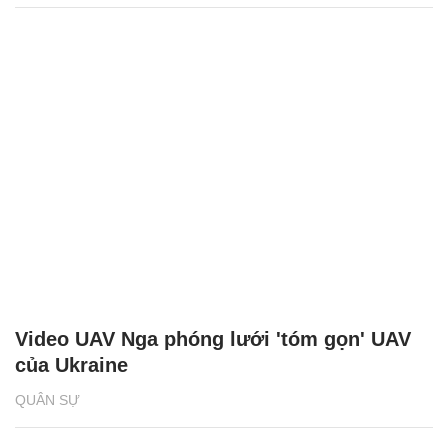
Video UAV Nga phóng lưới 'tóm gọn' UAV
của Ukraine
QUÂN SỰ