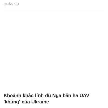
QUÂN SỰ
Khoảnh khắc lính dù Nga bắn hạ UAV
'khủng' của Ukraine