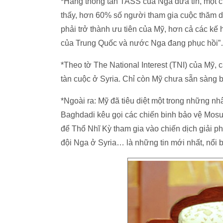
*Hãng thông tấn TASS của Nga đưa tin, một c
thấy, hơn 60% số người tham gia cuộc thăm d
phải trở thành ưu tiên của Mỹ, hơn cả các kế
của Trung Quốc và nước Nga đang phục hồi
*Theo tờ The National Interest (TNI) của Mỹ,
tàn cuộc ở Syria. Chỉ còn Mỹ chưa sẵn sàng
*Ngoài ra: Mỹ đã tiêu diệt một trong những nhâ
Baghdadi kêu gọi các chiến binh bảo vệ Mosu
để Thổ Nhĩ Kỳ tham gia vào chiến dịch giải p
đội Nga ở Syria… là những tin mới nhất, nổi 