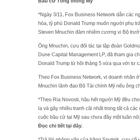
Bầu cử Tổng thống Mỹ
*Ngày 3/11, Fox Business Network dẫn các n
hòa, tỷ phú Donald Trump muốn người phụ trác
Steven Mnuchin đảm nhiệm cương vị Bộ trưởng
Ông Mnuchin, cựu đối tác tại tập đoàn Goldm
Dune Capital Management LP, đã tham gia chi
Donald Trump từ hồi tháng 5 vừa qua với tư c
Theo Fox Business Network, vị doanh nhân ở
Mnuchin lãnh đạo Bộ Tài chính Mỹ nếu ông ch
*Theo Ria Novosti, hầu hết người Mỹ đều cho
lạ và gây nhiều tranh cãi nhất trong tất cả cá
cuộc bầu cử tại Mỹ sau chưa đầy một tuần nữ
Đọc chi tiết tại đây.
*Trả lời phỏng vấn của hãng Sputnik, cựu cố