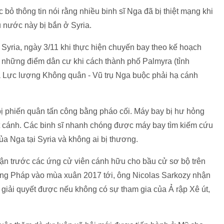
bỏ thông tin nói rằng nhiều binh sĩ Nga đã bị thiệt mạng khi
 nước này bị bắn ở Syria.
Syria, ngày 3/11 khi thực hiện chuyến bay theo kế hoạch
g những điểm dân cư khi cách thành phố Palmyra (tỉnh
 Lực lượng Không quân - Vũ trụ Nga buộc phải hạ cánh
bị phiến quân tấn công bằng pháo cối. Máy bay bị hư hỏng
ất cánh. Các binh sĩ nhanh chóng được máy bay tìm kiếm cứu
 Nga tại Syria và không ai bị thương.
luận trước các ứng cử viên cánh hữu cho bầu cử sơ bộ trên
hống Pháp vào mùa xuân 2017 tới, ông Nicolas Sarkozy nhận
giải quyết được nếu không có sự tham gia của Ả rập Xê út,