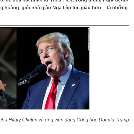
g hoảng, giới nhà giàu Nga tiếp tục giàu hơn… là những
chủ Hilary Clinton và ứng viên đảng Cộng hòa Donald Trump