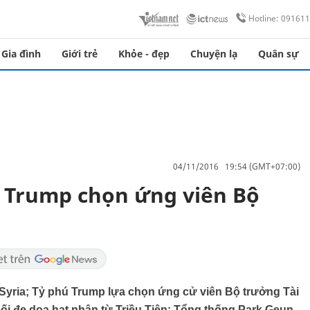
Hotline: 09161
Gia đình
Giới trẻ
Khỏe - đẹp
Chuyện lạ
Quân sự
04/11/2016 19:54 (GMT+07:00)
d Trump chọn ứng viên Bộ
i Syria; Tỷ phú Trump lựa chọn ứng cử viên Bộ trưởng Tài
ối đe dọa hạt nhân từ Triều Tiên; Tổng thống Park Geun-