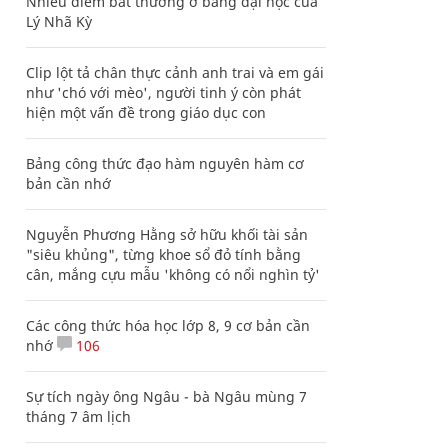
Nhiều điểm bất thường ở bằng đại học của
Lý Nhã Kỳ
Clip lột tả chân thực cảnh anh trai và em gái
như 'chó với mèo', người tinh ý còn phát
hiện một vấn đề trong giáo dục con
Bảng công thức đạo hàm nguyên hàm cơ
bản cần nhớ
Nguyễn Phương Hằng sở hữu khối tài sản
"siêu khủng", từng khoe sổ đỏ tính bằng
cân, mắng cựu mẫu 'không có nổi nghìn tỷ'
Các công thức hóa học lớp 8, 9 cơ bản cần
nhớ
106
Sự tích ngày ông Ngâu - bà Ngâu mùng 7
tháng 7 âm lịch