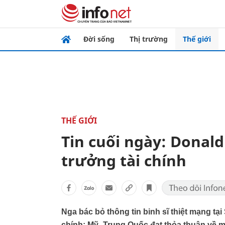
Đời sống
Thị trường
Thế giới
THẾ GIỚI
Tin cuối ngày: Donal
trưởng tài chính
Nga bác bỏ thông tin binh sĩ thiệt mạng tạ
chính; Mỹ -Trung Quốc đạt thỏa thuận về m