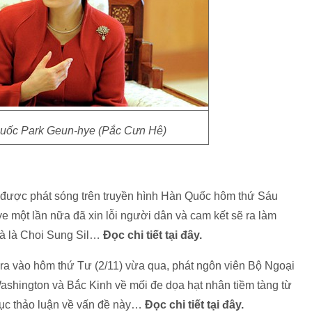
uốc Park Geun-hye (Pắc Cưn Hê)
u được phát sóng trên truyền hình Hàn Quốc hôm thứ Sáu
 một lần nữa đã xin lỗi người dân và cam kết sẽ ra làm
bà là Choi Sung Sil…
Đọc chi tiết tại đây.
n ra vào hôm thứ Tư (2/11) vừa qua, phát ngôn viên Bộ Ngoại
Washington và Bắc Kinh về mối đe dọa hạt nhân tiềm tàng từ
p tục thảo luận về vấn đề này…
Đọc chi tiết tại đây.