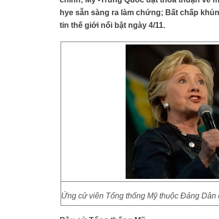
hye sẵn sàng ra làm chứng; Bất chấp khủn
tin thế giới nổi bật ngày 4/11.
Ứng cử viên Tổng thống Mỹ thuộc Đảng Dân 