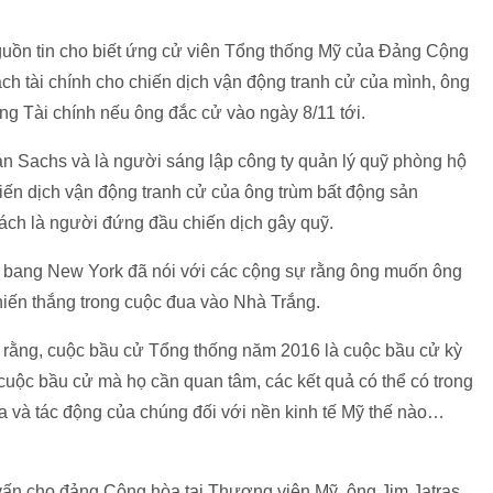
guồn tin cho biết ứng cử viên Tổng thống Mỹ của Đảng Cộng
h tài chính cho chiến dịch vận động tranh cử của mình, ông
 Tài chính nếu ông đắc cử vào ngày 8/11 tới.
an Sachs và là người sáng lập công ty quản lý quỹ phòng hộ
ến dịch vận động tranh cử của ông trùm bất động sản
ách là người đứng đầu chiến dịch gây quỹ.
 bang New York đã nói với các cộng sự rằng ông muốn ông
iến thắng trong cuộc đua vào Nhà Trắng.
 rằng, cuộc bầu cử Tổng thống năm 2016 là cuộc bầu cử kỳ
c cuộc bầu cử mà họ cần quan tâm, các kết quả có thể có trong
a và tác động của chúng đối với nền kinh tế Mỹ thế nào…
 vấn cho đảng Cộng hòa tại Thượng viện Mỹ, ông Jim Jatras