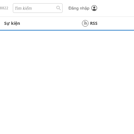
18822
Đăng nhập
Sự kiện
RSS