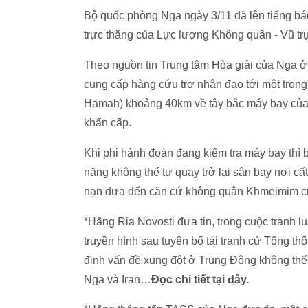
Bộ quốc phòng Nga ngày 3/11 đã lên tiếng bác 
trực thăng của Lực lượng Không quân - Vũ trụ
Theo nguồn tin Trung tâm Hòa giải của Nga ở 
cung cấp hàng cứu trợ nhân đạo tới một tron
Hamah) khoảng 40km về tây bắc máy bay của
khẩn cấp.
Khi phi hành đoàn đang kiểm tra máy bay thì 
nặng không thể tự quay trở lại sân bay nơi c
nạn đưa đến căn cứ không quân Khmeimim của
*Hãng Ria Novosti đưa tin, trong cuộc tranh 
truyền hình sau tuyên bố tái tranh cử Tổng t
định vấn đề xung đột ở Trung Đông không thể 
Nga và Iran…
Đọc chi tiết tại đây.