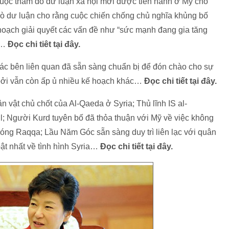
uộc thăm dò dư luận xã hội mới được tiến hành ở Mỹ cho
ò dư luận cho rằng cuộc chiến chống chủ nghĩa khủng bố
 hoạch giải quyết các vấn đề như “sức mạnh đang gia tăng
”…
Đọc chi tiêt tại đây.
 các bên liên quan đã sẵn sàng chuẩn bị để đón chào cho sự
 bởi vẫn còn ấp ủ nhiều kế hoạch khác…
Đọc chi tiết tại đây.
n vật chủ chốt của Al-Qaeda ở Syria; Thủ lĩnh IS al-
l; Người Kurd tuyên bố đã thỏa thuận với Mỹ về việc không
hóng Raqqa; Lầu Năm Góc sẵn sàng duy trì liên lạc với quân
bật nhất về tình hình Syria…
Đọc chi tiết tại đây.