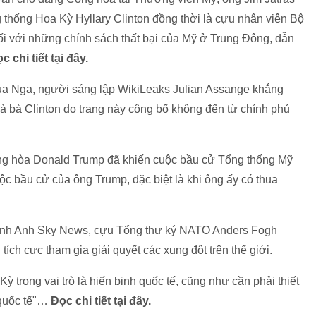
g thống Hoa Kỳ Hyllary Clinton đồng thời là cựu nhân viên Bộ
i với những chính sách thất bại của Mỹ ở Trung Đông, dẫn
c chi tiết tại đây.
 của Nga, người sáng lập WikiLeaks Julian Assange khẳng
và bà Clinton do trang này công bố không đến từ chính phủ
g hòa Donald Trump đã khiến cuộc bầu cử Tổng thống Mỹ
ộc bầu cử của ông Trump, đặc biệt là khi ông ấy có thua
hình Anh Sky News, cựu Tổng thư ký NATO Anders Fogh
h cực tham gia giải quyết các xung đột trên thế giới.
trong vai trò là hiến binh quốc tế, cũng như cần phải thiết
 quốc tế"…
Đọc chi tiết tại đây.