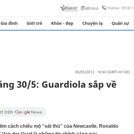
Hotline: 09161
Gia đình
Giới trẻ
Khỏe - đẹp
Chuyện lạ
Quân sự
30/05/2012 10:43 (GMT+07:00)
ng 30/5: Guardiola sắp về
tìm cách chiêu mộ “sát thủ” của Newcastle, Ronaldo
Van der Vaart là những tin chính sáng nay.