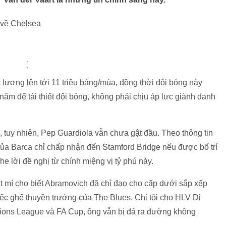
 về Chelsea
lương lên tới 11 triệu bảng/mùa, đồng thời đội bóng này
ăm để tái thiết đội bóng, không phải chịu áp lực giành danh
tuy nhiên, Pep Guardiola vẫn chưa gật đầu. Theo thông tin
của Barca chỉ chấp nhận đến Stamford Bridge nếu được bố trí
e lời đề nghị từ chính miệng vị tỷ phú này.
t mí cho biết Abramovich đã chỉ đạo cho cấp dưới sắp xếp
ếc ghế thuyền trưởng của The Blues. Chỉ tội cho HLV Di
ions League và FA Cup, ông vẫn bị đá ra đường không