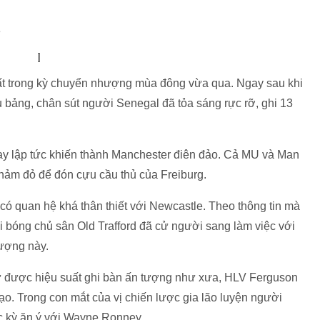
e
ất trong kỳ chuyển nhượng mùa đông vừa qua. Ngay sau khi
 bảng, chân sút người Senegal đã tỏa sáng rực rỡ, ghi 13
ay lập tức khiến thành Manchester điên đảo. Cả MU và Man
 thảm đỏ để đón cựu cầu thủ của Freiburg.
ó quan hệ khá thân thiết với Newcastle. Theo thông tin mà
ội bóng chủ sân Old Trafford đã cử người sang làm việc với
ượng này.
giữ được hiệu suất ghi bàn ấn tượng như xưa, HLV Ferguson
ạo. Trong con mắt của vị chiến lược gia lão luyện người
ực kỳ ăn ý với Wayne Ronney.