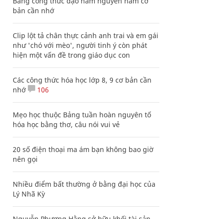
Bảng công thức đạo hàm nguyên hàm cơ
bản cần nhớ
Clip lột tả chân thực cảnh anh trai và em gái
như 'chó với mèo', người tinh ý còn phát
hiện một vấn đề trong giáo dục con
Các công thức hóa học lớp 8, 9 cơ bản cần
nhớ
106
Mẹo học thuộc Bảng tuần hoàn nguyên tố
hóa học bằng thơ, câu nói vui vẻ
20 số điện thoại ma ám bạn không bao giờ
nên gọi
Nhiều điểm bất thường ở bằng đại học của
Lý Nhã Kỳ
Nguyễn Phương Hằng sở hữu khối tài sản