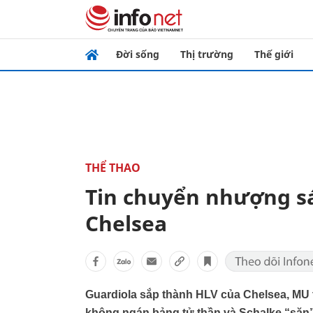
Đời sống
Thị trường
Thế giới
THỂ THAO
Tin chuyển nhượng sá
Chelsea
Guardiola sắp thành HLV của Chelsea, MU 
không ngán bảng tử thần và Schalke “săn” 