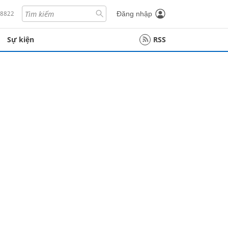
18822
Đăng nhập
Sự kiện
RSS