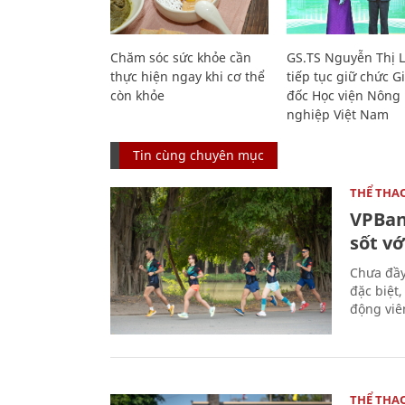
Chăm sóc sức khỏe cần
GS.TS Nguyễn Thị 
thực hiện ngay khi cơ thể
tiếp tục giữ chức 
còn khỏe
đốc Học viện Nông
nghiệp Việt Nam
Tin cùng chuyên mục
THỂ THA
VPBan
sốt vớ
Chưa đầy
đặc biệt
động viên
THỂ THA