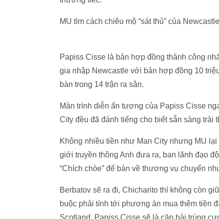
MU tìm cách chiêu mộ “sát thủ” của Newcastl
Papiss Cisse là bản hợp đồng thành công nh
gia nhập Newcastle với bản hợp đồng 10 triệu
bàn trong 14 trận ra sân.
Màn trình diễn ấn tượng của Papiss Cisse ng
City đều đã đánh tiếng cho biết sẵn sàng trải
Không nhiều tiền như Man City nhưng MU lại c
giới truyền thông Anh đưa ra, ban lãnh đạo đ
“Chích chòe” để bàn về thương vụ chuyển nh
Berbatov sẽ ra đi, Chicharito thì không còn 
buộc phải tính tới phương án mua thêm tiền đ
Scotland, Papiss Cisse sẽ là cặp bài trùng c