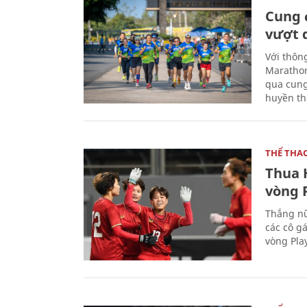
Cung 
vượt 
Với thôn
Marathon
qua cung
huyền th
THỂ THA
Thua 
vòng P
Thắng nữ
các cô g
vòng Play