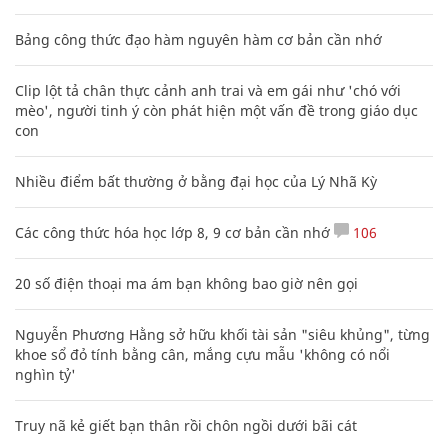
Bảng công thức đạo hàm nguyên hàm cơ bản cần nhớ
Clip lột tả chân thực cảnh anh trai và em gái như 'chó với
mèo', người tinh ý còn phát hiện một vấn đề trong giáo dục
con
Nhiều điểm bất thường ở bằng đại học của Lý Nhã Kỳ
Các công thức hóa học lớp 8, 9 cơ bản cần nhớ
106
20 số điện thoại ma ám bạn không bao giờ nên gọi
Nguyễn Phương Hằng sở hữu khối tài sản "siêu khủng", từng
khoe sổ đỏ tính bằng cân, mắng cựu mẫu 'không có nổi
nghìn tỷ'
Truy nã kẻ giết bạn thân rồi chôn ngồi dưới bãi cát