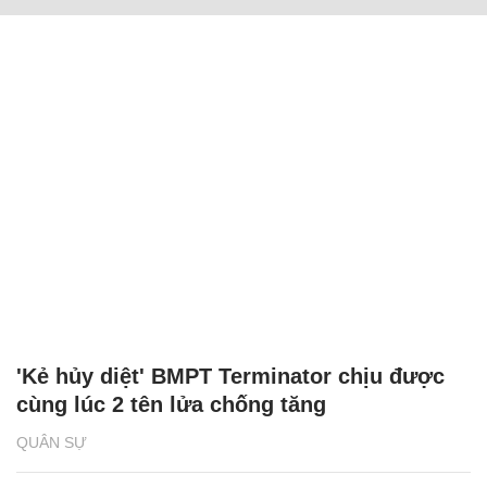
'Kẻ hủy diệt' BMPT Terminator chịu được
cùng lúc 2 tên lửa chống tăng
QUÂN SỰ