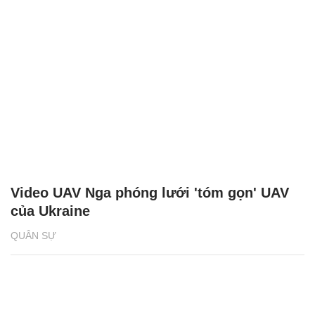
Video UAV Nga phóng lưới 'tóm gọn' UAV
của Ukraine
QUÂN SỰ