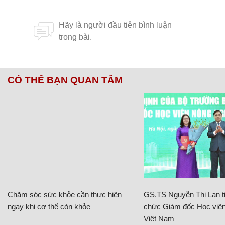
CÓ THỂ BẠN QUAN TÂM
Chăm sóc sức khỏe cần thực hiện
GS.TS Nguyễn Thị Lan ti
ngay khi cơ thể còn khỏe
chức Giám đốc Học viện
Việt Nam