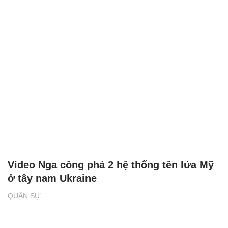
Video Nga công phá 2 hệ thống tên lửa Mỹ
ở tây nam Ukraine
QUÂN SỰ