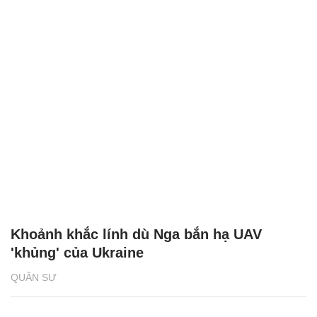
Khoảnh khắc lính dù Nga bắn hạ UAV
'khủng' của Ukraine
QUÂN SỰ