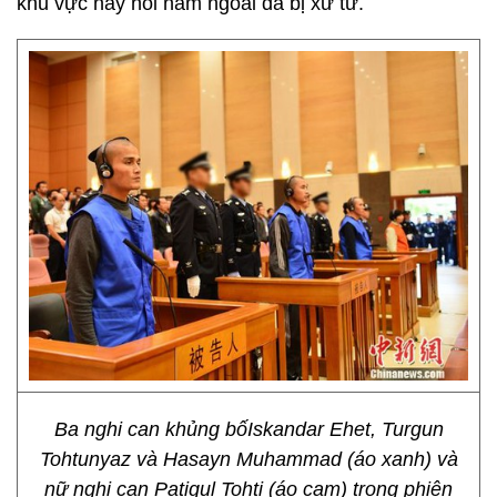
khu vực này hồi năm ngoái đã bị xử tử.
Ba nghi can khủng bốIskandar Ehet, Turgun
Tohtunyaz và Hasayn Muhammad (áo xanh) và
nữ nghi can Patigul Tohti (áo cam) trong phiên