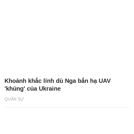
Khoảnh khắc lính dù Nga bắn hạ UAV
'khủng' của Ukraine
QUÂN SỰ