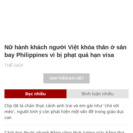
Nữ hành khách người Việt khỏa thân ở sân
bay Philippines vì bị phạt quá hạn visa
THẾ GIỚI
XEM THÊM BÀI VIẾT
Đọc nhiều
Bình luận nhiều
Clip lột tả chân thực cảnh anh trai và em gái như 'chó với
mèo', người tinh ý còn phát hiện một vấn đề trong giáo dục
con
Cách học thuộc nhanh Bảng công thức lượng giác bằng thơ,