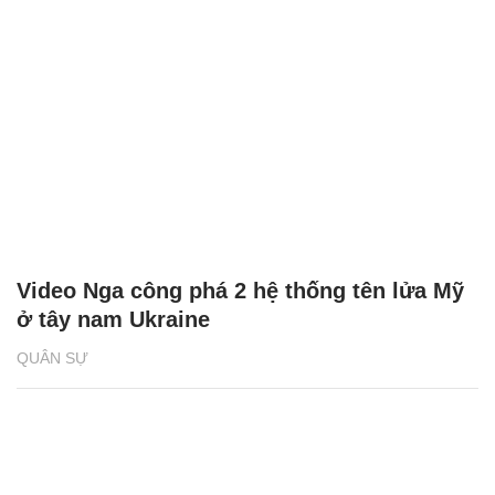
Video Nga công phá 2 hệ thống tên lửa Mỹ
ở tây nam Ukraine
QUÂN SỰ