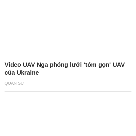
Video UAV Nga phóng lưới 'tóm gọn' UAV
của Ukraine
QUÂN SỰ