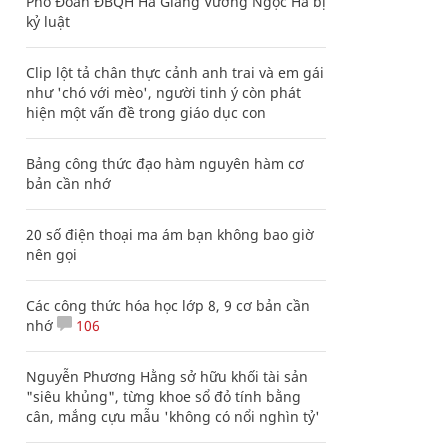
Phó Đoàn ĐBQH Hà Giang Vương Ngọc Hà bị
kỷ luật
Clip lột tả chân thực cảnh anh trai và em gái
như 'chó với mèo', người tinh ý còn phát
hiện một vấn đề trong giáo dục con
Bảng công thức đạo hàm nguyên hàm cơ
bản cần nhớ
20 số điện thoại ma ám bạn không bao giờ
nên gọi
Các công thức hóa học lớp 8, 9 cơ bản cần
nhớ
106
Nguyễn Phương Hằng sở hữu khối tài sản
"siêu khủng", từng khoe sổ đỏ tính bằng
cân, mắng cựu mẫu 'không có nổi nghìn tỷ'