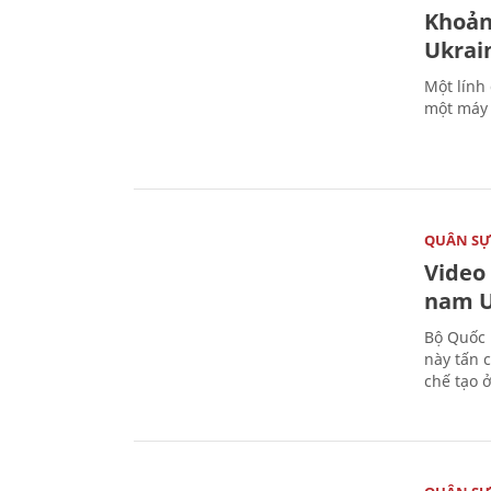
Khoản
Ukrai
Một lính
một máy 
QUÂN S
Video
nam U
Bộ Quốc 
này tấn 
chế tạo 