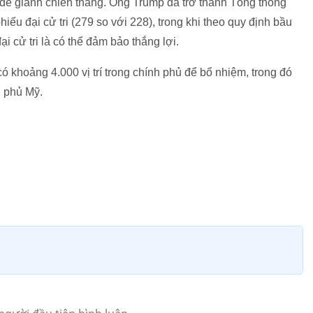
 để giành chiến thắng. Ông Trump đã trở thành Tổng thống
ếu đại cử tri (279 so với 228), trong khi theo quy định bầu
i cử tri là có thể đảm bảo thắng lợi.
khoảng 4.000 vị trí trong chính phủ để bổ nhiệm, trong đó
h phủ Mỹ.