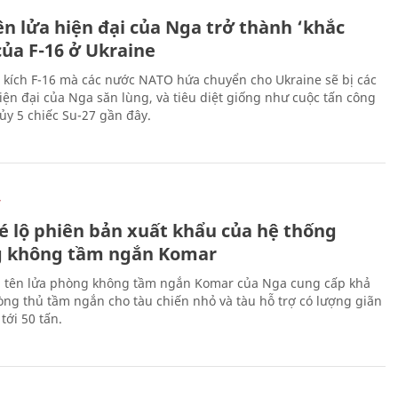
Ự
ên lửa hiện đại của Nga trở thành ‘khắc
của F-16 ở Ukraine
 kích F-16 mà các nước NATO hứa chuyển cho Ukraine sẽ bị các
hiện đại của Nga săn lùng, và tiêu diệt giống như cuộc tấn công
ủy 5 chiếc Su-27 gần đây.
Ự
é lộ phiên bản xuất khẩu của hệ thống
 không tầm ngắn Komar
 tên lửa phòng không tầm ngắn Komar của Nga cung cấp khả
ng thủ tầm ngắn cho tàu chiến nhỏ và tàu hỗ trợ có lượng giãn
tới 50 tấn.