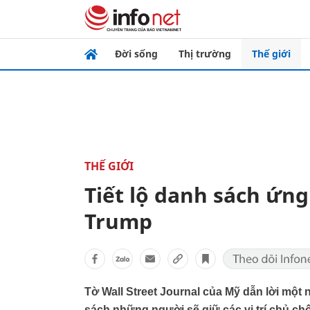
Đời sống
Thị trường
Thế giới
THẾ GIỚI
Tiết lộ danh sách ứng
Trump
Tờ Wall Street Journal của Mỹ dẫn lời một
sách những người sẽ giữ các vị trí chủ ch