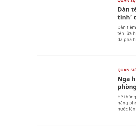
QUÂN S
Dàn t
tinh’ 
Dàn tiêm
tên lửa 
đã phá h
QUÂN S
Nga h
phòng
Hệ thống
năng phò
nước lên 