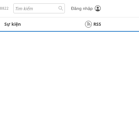
18822
Đăng nhập
Sự kiện
RSS