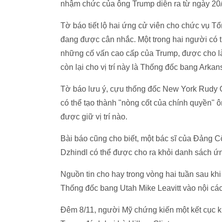
nhậm chức của ông Trump diễn ra từ ngày 20
Tờ báo tiết lộ hai ứng cử viên cho chức vụ 
đang được cân nhắc. Một trong hai người có t
những cố vấn cao cấp của Trump, được cho l
còn lại cho vị trí này là Thống đốc bang Arka
Tờ báo lưu ý, cựu thống đốc New York Rudy G
có thể tạo thành "nòng cốt của chính quyền" 
được giữ vị trí nào.
Bài báo cũng cho biết, một bác sĩ của Đảng
Dzhindl có thể được cho ra khỏi danh sách ứng
Nguồn tin cho hay trong vòng hai tuần sau k
Thống đốc bang Utah Mike Leavitt vào nội cá
Đêm 8/11, người Mỹ chứng kiến một kết cục ki