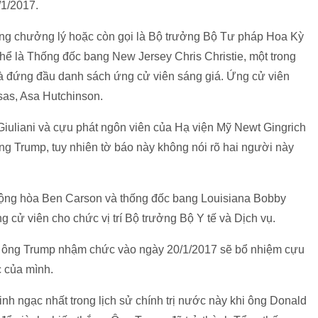
/1/2017.
Tổng chưởng lý hoặc còn gọi là Bộ trưởng Bộ Tư pháp Hoa Kỳ
hể là Thống đốc bang New Jersey Chris Christie, một trong
à đứng đầu danh sách ứng cử viên sáng giá. Ứng cử viên
nsas, Asa Hutchinson.
iuliani và cựu phát ngôn viên của Hạ viện Mỹ Newt Gingrich
ông Trump, tuy nhiên tờ báo này không nói rõ hai người này
 Cộng hòa Ben Carson và thống đốc bang Louisiana Bobby
 cử viên cho chức vị trí Bộ trưởng Bộ Y tế và Dịch vụ.
hi ông Trump nhậm chức vào ngày 20/1/2017 sẽ bổ nhiệm cựu
c của mình.
nh ngạc nhất trong lịch sử chính trị nước này khi ông Donald