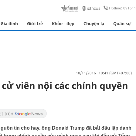
Hotline: 09161
Gia đình
Giới trẻ
Khỏe - đẹp
Chuyện lạ
Quân sự
10/11/2016 10:41 (GMT+07:00)
 cử viên nội các chính quyền
 nguồn tin cho hay, ông Donald Trump đã bắt đầu lập danh
ốt trong chính quyền của mình ngay sau khi đắc cử Tổng