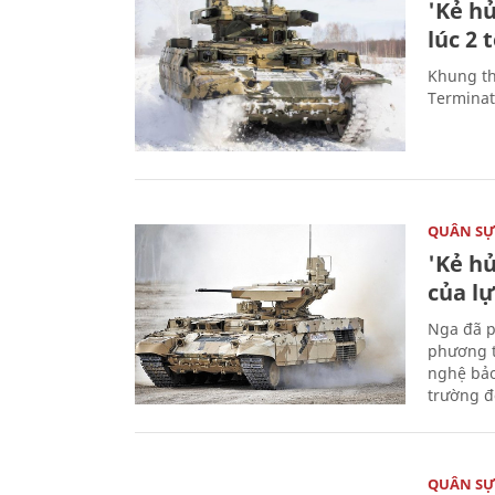
'Kẻ h
lúc 2 
Khung th
Terminato
QUÂN S
'Kẻ h
của l
Nga đã p
phương t
nghệ bảo
trường đô
QUÂN S