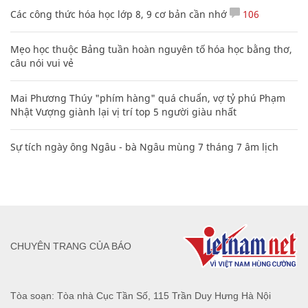
Các công thức hóa học lớp 8, 9 cơ bản cần nhớ
106
Mẹo học thuộc Bảng tuần hoàn nguyên tố hóa học bằng thơ,
câu nói vui vẻ
Mai Phương Thúy "phím hàng" quá chuẩn, vợ tỷ phú Phạm
Nhật Vượng giành lại vị trí top 5 người giàu nhất
Sự tích ngày ông Ngâu - bà Ngâu mùng 7 tháng 7 âm lịch
CHUYÊN TRANG CỦA BÁO
Tòa soạn: Tòa nhà Cục Tần Số, 115 Trần Duy Hưng Hà Nội