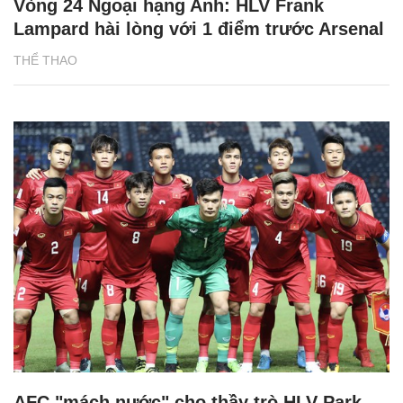
Vòng 24 Ngoại hạng Anh: HLV Frank
Lampard hài lòng với 1 điểm trước Arsenal
THỂ THAO
AFC "mách nước" cho thầy trò HLV Park