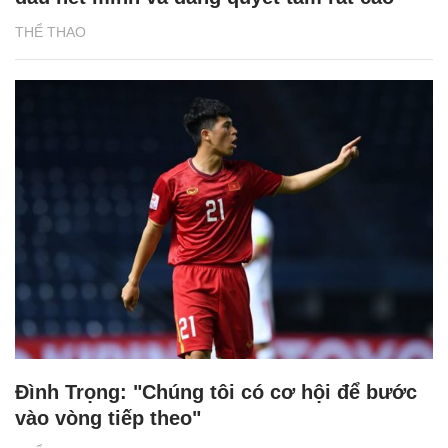
THỂ THAO
Đình Trọng: "Chúng tôi có cơ hội để bước
vào vòng tiếp theo"