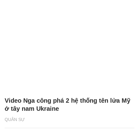
Video Nga công phá 2 hệ thống tên lửa Mỹ
ở tây nam Ukraine
QUÂN SỰ