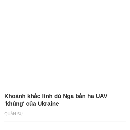
Khoảnh khắc lính dù Nga bắn hạ UAV
'khủng' của Ukraine
QUÂN SỰ