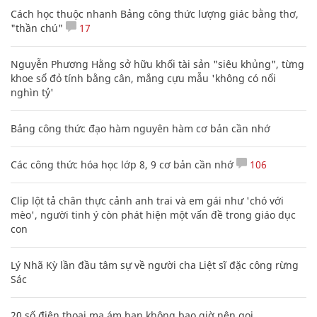
Cách học thuộc nhanh Bảng công thức lượng giác bằng thơ,
"thần chú"
17
Nguyễn Phương Hằng sở hữu khối tài sản "siêu khủng", từng
khoe sổ đỏ tính bằng cân, mắng cựu mẫu 'không có nổi
nghìn tỷ'
Bảng công thức đạo hàm nguyên hàm cơ bản cần nhớ
Các công thức hóa học lớp 8, 9 cơ bản cần nhớ
106
Clip lột tả chân thực cảnh anh trai và em gái như 'chó với
mèo', người tinh ý còn phát hiện một vấn đề trong giáo dục
con
Lý Nhã Kỳ lần đầu tâm sự về người cha Liệt sĩ đặc công rừng
Sác
20 số điện thoại ma ám bạn không bao giờ nên gọi