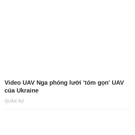
Video UAV Nga phóng lưới 'tóm gọn' UAV
của Ukraine
QUÂN SỰ