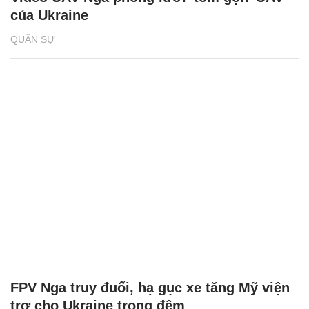
của Ukraine
QUÂN SỰ
FPV Nga truy đuổi, hạ gục xe tăng Mỹ viện
trợ cho Ukraine trong đêm