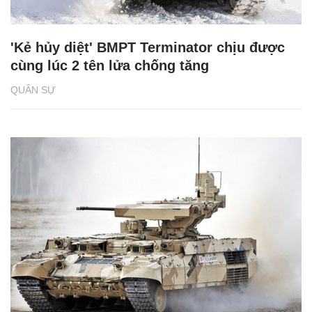
'Kẻ hủy diệt' BMPT Terminator chịu được
cùng lúc 2 tên lửa chống tăng
QUÂN SỰ