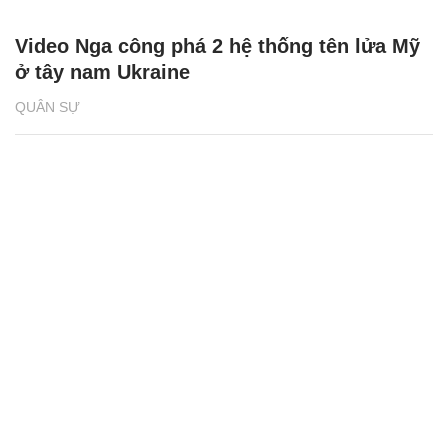
Video Nga công phá 2 hệ thống tên lửa Mỹ
ở tây nam Ukraine
QUÂN SỰ