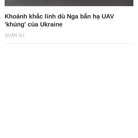
Khoảnh khắc lính dù Nga bắn hạ UAV
'khủng' của Ukraine
QUÂN SỰ