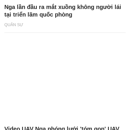
Nga lần đầu ra mắt xuồng không người lái
tại triển lãm quốc phòng
QUÂN SỰ
Video UAV Nga phóng lưới 'tóm gọn' UAV