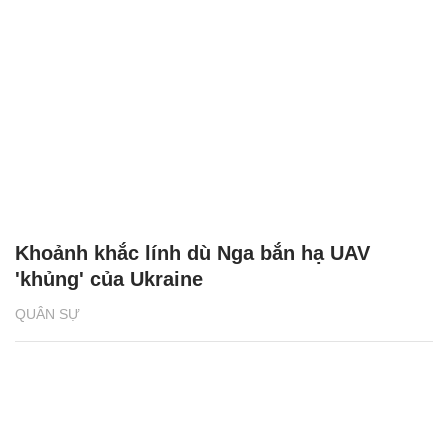
Khoảnh khắc lính dù Nga bắn hạ UAV
'khủng' của Ukraine
QUÂN SỰ