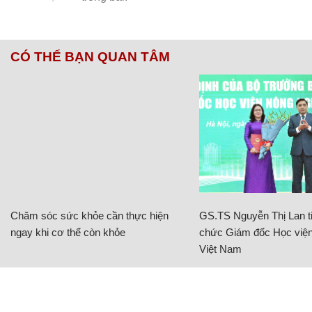
CÓ THỂ BẠN QUAN TÂM
Chăm sóc sức khỏe cần thực hiện
GS.TS Nguyễn Thị Lan ti
ngay khi cơ thể còn khỏe
chức Giám đốc Học viện
Việt Nam