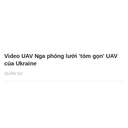
Video UAV Nga phóng lưới 'tóm gọn' UAV
của Ukraine
QUÂN SỰ