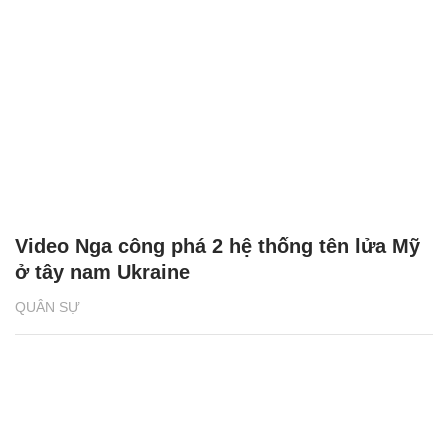
Video Nga công phá 2 hệ thống tên lửa Mỹ
ở tây nam Ukraine
QUÂN SỰ